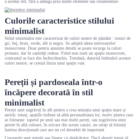
a acestui stil, fără a adăuga prea multe elemente sau ornamentare.
Culorile caracteristice stilului
minimalist
Stilul minimalist este caracterizat de culori neutre de pământ : tonuri de
gri, bej, brun, verde, alb si negru. Se adoptă ideea interioarelor
monocrome. Doar pentru anumite detalii se poate recurge la culori
primare, dar în cantități reduse. Fiind mai mult un spațiu monocrom,
contrastul se face din închis/deschis. Totodată, datorită îmbinării acestor
culori neutre, se creeză iluzia unui spațiu vast.
Pereții și pardoseala într-o
încăpere decorată în stil
minimalist
Pereții sunt zugrăviți în alb pentru a crea senzația unui spațiu mare și
aerisit; totuși, spațiile trebuie să aibă personalitatea lor, motiv pentru care
se folosește tapetul pe unul sau mai multi pereți, sau zugrăvirea unui
perete în altă culoare; în oricare din aceste cazuri, nu uitați să folosiți
lumina direcționată care are un rol deosebit de important.
Covoarele sunt simple sau lipsesc cu desăvârșire. Dacă alegeți totuși să