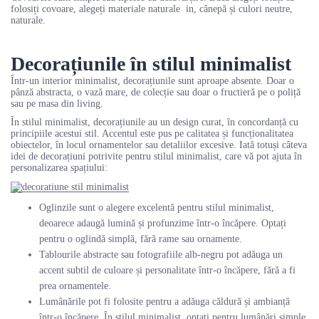
folosiți covoare, alegeți materiale naturale in, cânepă și culori neutre,
naturale.
Decorațiunile în stilul minimalist
Într-un interior minimalist, decorațiunile sunt aproape absente. Doar o
pânză abstracta, o vază mare, de colecție sau doar o fructieră pe o poliță
sau pe masa din living.
În stilul minimalist, decorațiunile au un design curat, în concordanță cu
principiile acestui stil. Accentul este pus pe calitatea și funcționalitatea
obiectelor, în locul ornamentelor sau detaliilor excesive. Iată totuși câteva
idei de decorațiuni potrivite pentru stilul minimalist, care vă pot ajuta în
personalizarea spațiului:
Oglinzile sunt o alegere excelentă pentru stilul minimalist,
deoarece adaugă lumină și profunzime într-o încăpere. Optați
pentru o oglindă simplă, fără rame sau ornamente.
Tablourile abstracte sau fotografiile alb-negru pot adăuga un
accent subtil de culoare și personalitate într-o încăpere, fără a fi
prea ornamentele.
Lumânările pot fi folosite pentru a adăuga căldură și ambianță
într-o încăpere. În stilul minimalist, optați pentru lumânări simple,