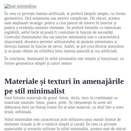
În ceea ce privește lumina artificială, se preferă lămpile simple, cu forme
geometrice, fără ornamente sau motive complicate. De obicei, acestea
sunt amplasate strategic pentru a crea puncte de interes în interior și
pentru a evidenția anumite elemente. Se preferă luminile cu intensitate
reglabilă, astfel încât să poată fi controlate în funcție de necesități.
Controlul iluminatului într-un interior minimalist este o caracteristică
importantă, deoarece permite utilizatorului să ajusteze intensitatea și
direcția luminii în funcție de nevoi. Astfel, se pot crea diverse atmosfere
și se poate obține un echilibru între lumina naturală și cea artificială.
În concluzie, iluminatul în stilul minimalist este simplu și funcțional, cu
forme geometrice simple și culori neutre.
Materiale și texturi în amenajările
pe stil minimalist
Sunt folosite materiale de genul: beton, sticla, inox in combinație cu
materiale naturale: lemn, piatra, piele. Se obișnuiește în acest stil
alăturarea intre un finisaj foarte fin al unui material, cu altul într-o stare
brută, nefinisată.
Stilul minimalist este caracterizat prin utilizarea unui număr limitat de
elemente vizuale și de o estetică simplă și curată. În ceea ce privește
materialele și texturile utilizate în stilul minimalist, acestea sunt de obicei