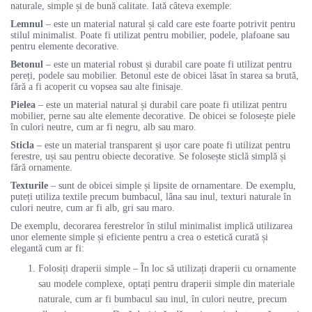
naturale, simple și de bună calitate. Iată câteva exemple:
Lemnul
– este un material natural și cald care este foarte potrivit pentru
stilul minimalist. Poate fi utilizat pentru mobilier, podele, plafoane sau
pentru elemente decorative.
Betonul
– este un material robust și durabil care poate fi utilizat pentru
pereți, podele sau mobilier. Betonul este de obicei lăsat în starea sa brută,
fără a fi acoperit cu vopsea sau alte finisaje.
Pielea
– este un material natural și durabil care poate fi utilizat pentru
mobilier, perne sau alte elemente decorative. De obicei se folosește piele
în culori neutre, cum ar fi negru, alb sau maro.
Sticla
– este un material transparent și ușor care poate fi utilizat pentru
ferestre, uși sau pentru obiecte decorative. Se folosește sticlă simplă și
fără ornamente.
Texturile
– sunt de obicei simple și lipsite de ornamentare. De exemplu,
puteți utiliza textile precum bumbacul, lâna sau inul, texturi naturale în
culori neutre, cum ar fi alb, gri sau maro.
De exemplu, decorarea ferestrelor în stilul minimalist implică utilizarea
unor elemente simple și eficiente pentru a crea o estetică curată și
elegantă cum ar fi:
Folosiți draperii simple – În loc să utilizați draperii cu ornamente
sau modele complexe, optați pentru draperii simple din materiale
naturale, cum ar fi bumbacul sau inul, în culori neutre, precum