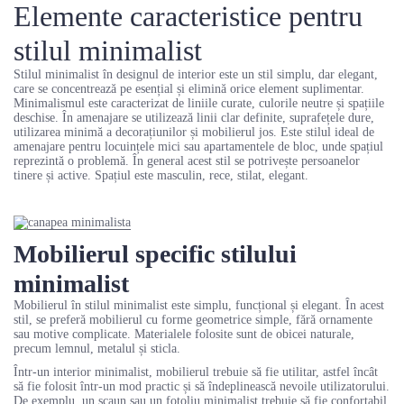
Elemente caracteristice pentru
stilul minimalist
Stilul minimalist în designul de interior este un stil simplu, dar elegant,
care se concentrează pe esențial și elimină orice element suplimentar.
Minimalismul este caracterizat de liniile curate, culorile neutre și spațiile
deschise. În amenajare se utilizează linii clar definite, suprafețele dure,
utilizarea minimă a decorațiunilor și mobilierul jos. Este stilul ideal de
amenajare pentru locuințele mici sau apartamentele de bloc, unde spațiul
reprezintă o problemă. În general acest stil se potrivește persoanelor
tinere și active. Spațiul este masculin, rece, stilat, elegant.
Mobilierul specific stilului
minimalist
Mobilierul în stilul minimalist este simplu, funcțional și elegant. În acest
stil, se preferă mobilierul cu forme geometrice simple, fără ornamente
sau motive complicate. Materialele folosite sunt de obicei naturale,
precum lemnul, metalul și sticla.
Într-un interior minimalist, mobilierul trebuie să fie utilitar, astfel încât
să fie folosit într-un mod practic și să îndeplinească nevoile utilizatorului.
De exemplu, un scaun sau un fotoliu minimalist trebuie să fie confortabil,