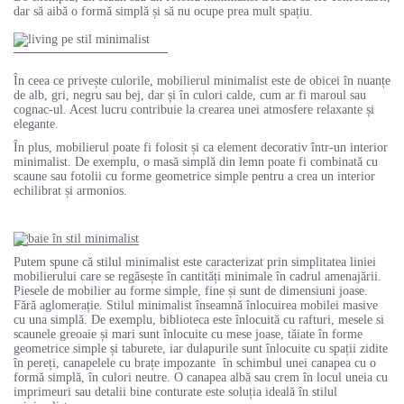
dar să aibă o formă simplă și să nu ocupe prea mult spațiu.
În ceea ce privește culorile, mobilierul minimalist este de obicei în nuanțe
de alb, gri, negru sau bej, dar și în culori calde, cum ar fi maroul sau
cognac-ul. Acest lucru contribuie la crearea unei atmosfere relaxante și
elegante.
În plus, mobilierul poate fi folosit și ca element decorativ într-un interior
minimalist. De exemplu, o masă simplă din lemn poate fi combinată cu
scaune sau fotolii cu forme geometrice simple pentru a crea un interior
echilibrat și armonios.
Putem spune că stilul minimalist este caracterizat prin simplitatea liniei
mobilierului care se regăsește în cantități minimale în cadrul amenajării.
Piesele de mobilier au forme simple, fine și sunt de dimensiuni joase.
Fără aglomerație. Stilul minimalist înseamnă înlocuirea mobilei masive
cu una simplă. De exemplu, biblioteca este înlocuită cu rafturi, mesele si
scaunele greoaie și mari sunt înlocuite cu mese joase, tăiate în forme
geometrice simple și taburete, iar dulapurile sunt înlocuite cu spații zidite
în pereți, canapelele cu brațe impozante în schimbul unei canapea cu o
formă simplă, în culori neutre. O canapea albă sau crem în locul uneia cu
imprimeuri sau detalii bine conturate este soluția ideală în stilul