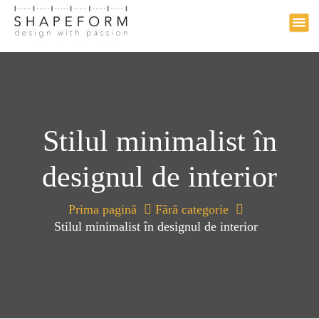
Design with passion
a
r
i
l
a
c
o
n
Stilul minimalist în
ț
i
designul de interior
n
u
t
Prima pagină
Fără categorie
Stilul minimalist în designul de interior