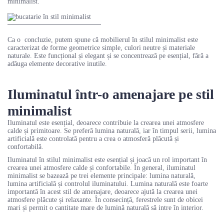
minimalist.
Ca o concluzie, putem spune că mobilierul în stilul minimalist este
caracterizat de forme geometrice simple, culori neutre și materiale
naturale. Este funcțional și elegant și se concentrează pe esențial, fără a
adăuga elemente decorative inutile.
Iluminatul într-o amenajare pe stil
minimalist
Iluminatul este esențial, deoarece contribuie la crearea unei atmosfere
calde și primitoare. Se preferă lumina naturală, iar în timpul serii, lumina
artificială este controlată pentru a crea o atmosferă plăcută și
confortabilă.
Iluminatul în stilul minimalist este esențial și joacă un rol important în
crearea unei atmosfere calde și confortabile. În general, iluminatul
minimalist se bazează pe trei elemente principale: lumina naturală,
lumina artificială și controlul iluminatului. Lumina naturală este foarte
importantă în acest stil de amenajare, deoarece ajută la crearea unei
atmosfere plăcute și relaxante. În consecință, ferestrele sunt de obicei
mari și permit o cantitate mare de lumină naturală să intre în interior.