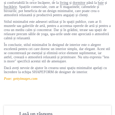
și confortabilă în orice încăpere, de la
living
și
dormitor
până la
baie
și
bucătărie
. Spațiile comerciale, cum ar fi magazinele, cafenelele și
birourile, pot beneficia de un design minimalist, care poate crea o
atmosferă relaxantă și productivă pentru angajați și clienți.
Stilul minimalist este adeseori utilizat și în spații publice, cum ar fi
muzeele sau galeriile de artă, pentru a accentua operele de artă și pentru a
crea un mediu calm și concentrat. Dar și în grădini, terase sau spații de
relaxare precum sălile de yoga, spa-urile unde este apreciată o atmosferă
calmă și relaxantă.
În concluzie, stilul minimalist în designul de interior este o alegere
excelentă pentru cei care doresc un interior simplu, dar elegant. Acest stil
se concentrează pe esențial și elimină orice element suplimentar, iar
astfel, creează o atmosferă relaxantă și primitoare. Nu uita expresia “less
is more” specifică acestui stil de amenajare.
Dacă aveți nevoie de ajutor în crearea unui spațiu minimalist apelați cu
încredere la echipa SHAPEFORM de designer de interior.
Poze: gettyimages.com
Lasă un răspuns