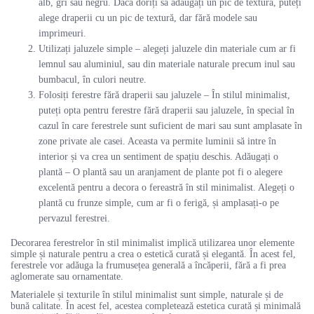
alb, gri sau negru. Dacă doriți să adăugați un pic de textură, puteți
alege draperii cu un pic de textură, dar fără modele sau
imprimeuri.
Utilizați jaluzele simple – alegeți jaluzele din materiale cum ar fi
lemnul sau aluminiul, sau din materiale naturale precum inul sau
bumbacul, în culori neutre.
Folosiți ferestre fără draperii sau jaluzele – În stilul minimalist,
puteți opta pentru ferestre fără draperii sau jaluzele, în special în
cazul în care ferestrele sunt suficient de mari sau sunt amplasate în
zone private ale casei. Aceasta va permite luminii să intre în
interior și va crea un sentiment de spațiu deschis. Adăugați o
plantă – O plantă sau un aranjament de plante pot fi o alegere
excelentă pentru a decora o fereastră în stil minimalist. Alegeți o
plantă cu frunze simple, cum ar fi o ferigă, și amplasați-o pe
pervazul ferestrei.
Decorarea ferestrelor în stil minimalist implică utilizarea unor elemente
simple și naturale pentru a crea o estetică curată și elegantă. În acest fel,
ferestrele vor adăuga la frumusețea generală a încăperii, fără a fi prea
aglomerate sau ornamentate.
Materialele și texturile în stilul minimalist sunt simple, naturale și de
bună calitate. În acest fel, acestea completează estetica curată și minimală