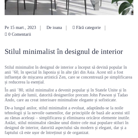
Pe 15 mart., 2023
De ioana
Fără categorie
0 Comentarii
Stilul minimalist în designul de interior
Stilul minimalist în designul de interior a început să devină popular în
anii ’60, în special în Japonia și în alte țări din Asia. Acest stil a fost
influențat de mișcarea artistică Zen, care se concentrează pe simplificarea
și reducerea la esențial.
În anii ’80, stilul minimalist a devenit popular și în Statele Unite și în
alte părți ale lumii, datorită designerilor precum John Pawson și Tadao
Ando, care au creat interioare minimaliste elegante și sofisticate.
De-a lungul anilor, stilul minimalist a evoluat, adaptându-se la noile
tehnologii și la nevoile oamenilor, dar principiile de bază ale acestui stil
au rămas aceleași – simplificarea și eliminarea oricăror elemente inutile.
Astăzi, stilul minimalist rămâne unul dintre cele mai populare stiluri în
designul de interior, datorită aspectului său modern și elegant, dar și a
faptului că este ușor de întreținut și de organizat.