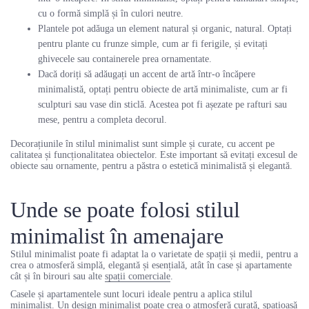
cu o formă simplă și în culori neutre.
Plantele pot adăuga un element natural și organic, natural. Optați
pentru plante cu frunze simple, cum ar fi ferigile, și evitați
ghivecele sau containerele prea ornamentate.
Dacă doriți să adăugați un accent de artă într-o încăpere
minimalistă, optați pentru obiecte de artă minimaliste, cum ar fi
sculpturi sau vase din sticlă. Acestea pot fi așezate pe rafturi sau
mese, pentru a completa decorul.
Decorațiunile în stilul minimalist sunt simple și curate, cu accent pe
calitatea și funcționalitatea obiectelor. Este important să evitați excesul de
obiecte sau ornamente, pentru a păstra o estetică minimalistă și elegantă.
Unde se poate folosi stilul
minimalist în amenajare
Stilul minimalist poate fi adaptat la o varietate de spații și medii, pentru a
crea o atmosferă simplă, elegantă și esențială, atât în case și apartamente
cât și în birouri sau alte
spații comerciale
.
Casele și apartamentele sunt locuri ideale pentru a aplica stilul
minimalist. Un design minimalist poate crea o atmosferă curată, spațioasă