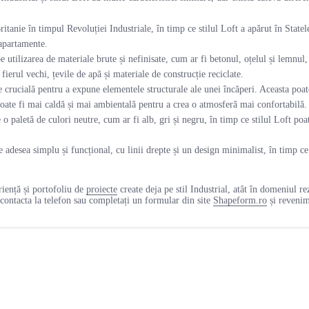
ritanie în timpul Revoluției Industriale, în timp ce stilul Loft a apărut în State
 apartamente.
pe utilizarea de materiale brute și nefinisate, cum ar fi betonul, oțelul și lemnul
 fierul vechi, țevile de apă și materiale de construcție reciclate.
te crucială pentru a expune elementele structurale ale unei încăperi. Aceasta poa
poate fi mai caldă și mai ambientală pentru a crea o atmosferă mai confortabilă.
e o paletă de culori neutre, cum ar fi alb, gri și negru, în timp ce stilul Loft p
e adesea simplu și funcțional, cu linii drepte și un design minimalist, în timp ce 
.
riență și portofoliu de
proiecte
create deja pe stil Industrial, atât în domeniul re
ontacta la telefon sau completați un formular din site
Shapeform.ro
și revenim