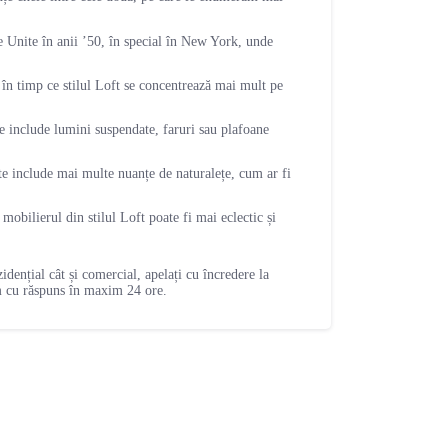
le Unite în anii ’50, în special în New York, unde
, în timp ce stilul Loft se concentrează mai mult pe
te include lumini suspendate, faruri sau plafoane
oate include mai multe nuanțe de naturalețe, cum ar fi
mobilierul din stilul Loft poate fi mai eclectic și
zidențial cât și comercial, apelați cu încredere la
 cu răspuns în maxim 24 ore.