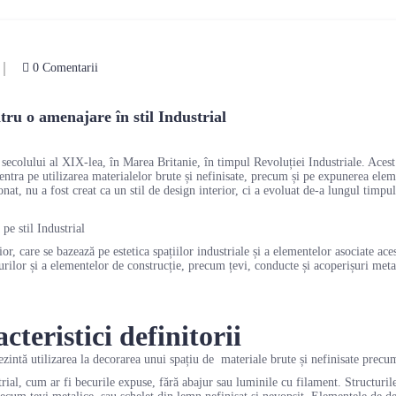
0 Comentarii
ntru o amenajare în stil Industrial
 secolului al XIX-lea, în Marea Britanie, în timpul Revoluției Industriale. Acest s
entra pe utilizarea materialelor brute și nefinisate, precum și pe expunerea elem
nat, nu a fost creat ca un stil de design interior, ci a evoluat de-a lungul timpulu
ior, care se bazează pe estetica spațiilor industriale și a elementelor asociate aces
turilor și a elementelor de construcție, precum țevi, conducte și acoperișuri metal
cteristici definitorii
ezintă utilizarea la decorarea unui spațiu de materiale brute și nefinisate precum
rial, cum ar fi becurile expuse, fără abajur sau luminile cu filament. Structurile