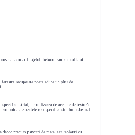
finisate, cum ar fi oțelul, betonul sau lemnul brut,
u ferestre recuperate poate aduce un plus de
ă.
aspect industrial, iar utilizarea de accente de textură
rul între elementele reci specifice stilului industrial
 de decor precum panouri de metal sau tablouri cu