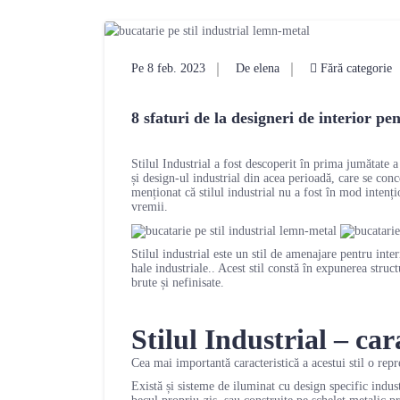
Pe 8 feb. 2023
De elena
Fără categorie
8 sfaturi de la designeri de interior pe
Stilul Industrial a fost descoperit în prima jumătate a
și design-ul industrial din acea perioadă, care se conc
menționat că stilul industrial nu a fost în mod intențio
vremii.
Stilul industrial este un stil de amenajare pentru inter
hale industriale.. Acest stil constă în expunerea struc
brute și nefinisate.
Stilul Industrial – cara
Cea mai importantă caracteristică a acestui stil o repr
Există și sisteme de iluminat cu design specific indust