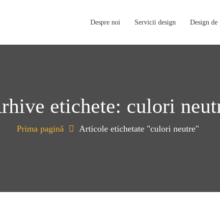
Despre noi
Servicii design
Design de
rhive etichete: culori neut
Prima pagină
Articole etichetate "culori neutre"