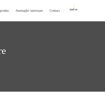
mail us
 produs
Amenajări interioare
Contact
re