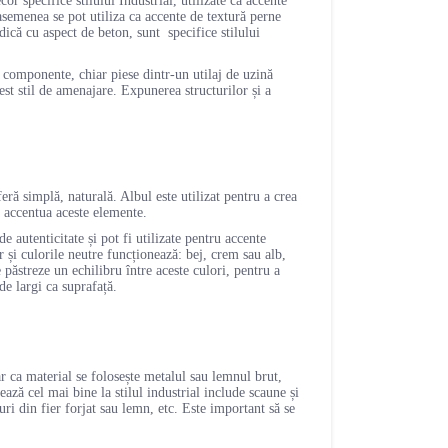
r specifice stilului Industrial, utilizate ca accente
 asemenea se pot utiliza ca accente de textură perne
ică cu aspect de beton, sunt specifice stilului
u componente, chiar piese dintr-un utilaj de uzină
est stil de amenajare. Expunerea structurilor și a
eră simplă, naturală. Albul este utilizat pentru a crea
a accentua aceste elemente.
e autenticitate și pot fi utilizate pentru accente
 și culorile neutre funcționează: bej, crem sau alb,
 păstreze un echilibru între aceste culori, pentru a
 de largi ca suprafață.
iar ca material se folosește metalul sau lemnul brut,
ază cel mai bine la stilul industrial include scaune și
uri din fier forjat sau lemn, etc. Este important să se