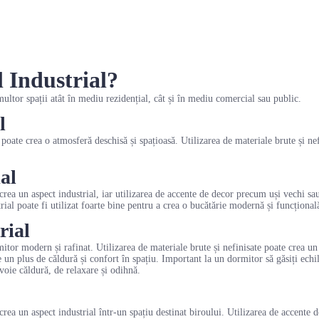
l Industrial?
ultor spații atât în mediu rezidențial, cât și în mediu comercial sau public.
l
e poate crea o atmosferă deschisă și spațioasă. Utilizarea de materiale brute și ne
al
rea un aspect industrial, iar utilizarea de accente de decor precum uși vechi sa
trial poate fi utilizat foarte bine pentru a crea o bucătărie modernă și funcțional
rial
rmitor modern și rafinat. Utilizarea de materiale brute și nefinisate poate crea un 
n plus de căldură și confort în spațiu. Important la un dormitor să găsiți echilib
voie căldură, de relaxare și odihnă.
crea un aspect industrial într-un spațiu destinat biroului. Utilizarea de accente