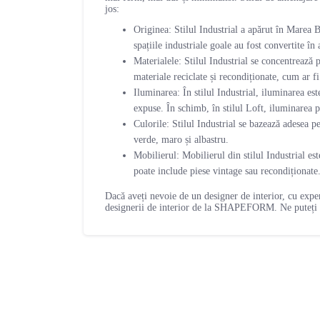
jos:
Originea: Stilul Industrial a apărut în Marea B
spațiile industriale goale au fost convertite în
Materialele: Stilul Industrial se concentrează 
materiale reciclate și recondiționate, cum ar fi
Iluminarea: În stilul Industrial, iluminarea es
expuse. În schimb, în stilul Loft, iluminarea 
Culorile: Stilul Industrial se bazează adesea p
verde, maro și albastru.
Mobilierul: Mobilierul din stilul Industrial est
poate include piese vintage sau recondiționate
Dacă aveți nevoie de un designer de interior, cu expe
designerii de interior de la SHAPEFORM. Ne puteți c