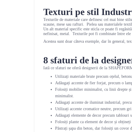
Texturi pe stil Industr
Texturile de materiale care definesc cel mai bine stilu
scaune, mese sau rafturi. Pielea sau materialele textil
Un alt material specific este sticla ce poate fi regăsit
nefinisat, metal. Texturile pot fi combinate între ele 
Acestea sunt doar câteva exemple, dar în general, text
8 sfaturi de la design
Iată ce sfaturi ne oferă designerii de la SHAPEFOR
Utilizați materiale brute precum oțelul, betonu
Adăugați accente de fier forjat, precum o lamp
Folosiți mobilier minimalist, cu linii drepte și
minimalist.
Adăugați accente de iluminat industrial, precu
Utilizați accente cromatice neutre, precum gri 
Adăugați elemente de decor precum tablouri sa
Folosiți plante ca element de decor și obțineți
Păstrați șapa din beton, dar folosiți un covor 