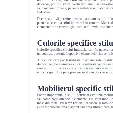
becul propriu-zis, sau construite pe schelet metalic pr
de decor, pot fi niște uși vechi din lemn, sau ferestre
sau covoare din lână, panouri metalice sau tablouri cu
Industrial.
Dacă spațiul vă permite, pentru a accentua stilul Indu
pentru a accentua stilul industrial in camera. Material
elementelor de construcție, cum ar fi țevile, conductel
Culorile specifice stil
Culorile specifice stilului Industrial sunt în general 
un contrast puternic împotriva elementelor industriale
Alte culori care pot fi utilizate în amenajările industr
decorative; De asemenea culorile naturale verde sau ma
care pot fi utilizate ca și contrast cu elementele indu
evita ca spațiul să pară prea încărcat sau prea rece. St
Mobilierul specific sti
Foarte importantă în stilul Industrial este linia mobili
sau combinația din cele 2 elemente. Finisajul mobilieru
mese din metal sau lemn reciclat, canapele și fotolii d
evite mobilierul prea elaborat sau prea finisat, care ar