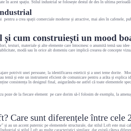
te în acest spațiu. Stilul industrial se folosește destul de des în ultima perioa
Industrial
ani pentru a crea spații comerciale moderne și atractive, mai ales în cafenele, pub-
 și cum construiești un mood boar
ori, texturi, materiale și alte elemente care întocmesc o anumită temă sau idee 
 publicitate, modă sau în orice alt domeniu care implică crearea de concepte vizu
jare potrivit unei persoane, la identificarea esteticii și a unei teme dorite. Mo
au temă și este un instrument eficient de comunicare pentru a arăta și explica ide
nține consistența în designul final, asigurându-ne astfel că toate elementele spe
 cu poze de la fiecare element pe care dorim să-l folosim de exemplu, la amenaj
t? Care sunt diferențele între cele 2
 și au un accent puternic pe elementele structurale, dar stilul Loft este mai cald
ndustrial și stilul Loft au multe caracteristici similare, dar există câteva dife