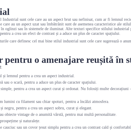
ial
l Industrial sunt cele care au un aspect brut sau nefinisat, cum ar fi lemnul reci
e care au un aspect uzat sau îmbătrânit sunt de asemenea caracteristice ale stilulu
ă în oglinzi sau în sistemele de iluminat. Alte texturi specifice stilului industri
pentru a crea un efect de contrast și a aduce un plus de caracter spațiului.
urile care definesc cel mai bine stilul industrial sunt cele care sugerează o anu
er pentru o amenajare reușită în st
M:
l și lemnul pentru a crea un aspect industrial.
ă sau o scară, pentru a aduce un plus de caracter spațiului.
 simple, pentru a crea un aspect curat și ordonat. Nu folosiți multe decorațiuni – s
m lumini cu filament sau chiar spoturi, pentru a încălzi atmosfera.
și negru, pentru a crea un aspect sobru, curat și elegant.
u obiecte vintage de o anumită vârstă, pentru mai multă personalitate.
 prospețime și naturalețe.
de cauciuc sau un covor țesut simplu pentru a crea un contrast cald și confortabi