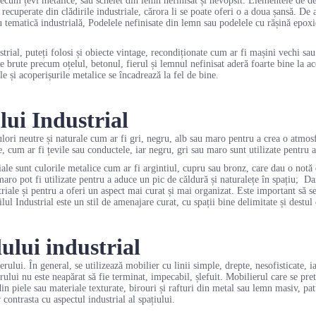
ecum țevi metalice, sau schelet din lemn nefinisat și nevopsit. Elementele de deco
 recuperate din clădirile industriale, cărora li se poate oferi o a doua șansă. De
 tematică industrială, Podelele nefinisate din lemn sau podelele cu rășină epoxid
strial, puteți folosi și obiecte vintage, recondiționate cum ar fi mașini vechi sa
e brute precum oțelul, betonul, fierul și lemnul nefinisat aderă foarte bine la ac
e și acoperișurile metalice se încadrează la fel de bine.
ului Industrial
culori neutre și naturale cum ar fi gri, negru, alb sau maro pentru a crea o atmosf
, cum ar fi țevile sau conductele, iar negru, gri sau maro sunt utilizate pentru 
iale sunt culorile metalice cum ar fi argintiul, cupru sau bronz, care dau o notă d
ro pot fi utilizate pentru a aduce un pic de căldură și naturalețe în spațiu; Dar
striale și pentru a oferi un aspect mai curat și mai organizat. Este important să se
ilul Industrial este un stil de amenajare curat, cu spații bine delimitate și destul
lului industrial
erului. În general, se utilizează mobilier cu linii simple, drepte, nesofisticate, 
lui nu este neapărat să fie terminat, impecabil, șlefuit. Mobilierul care se prete
in piele sau materiale texturate, birouri și rafturi din metal sau lemn masiv, pat
 contrasta cu aspectul industrial al spațiului.