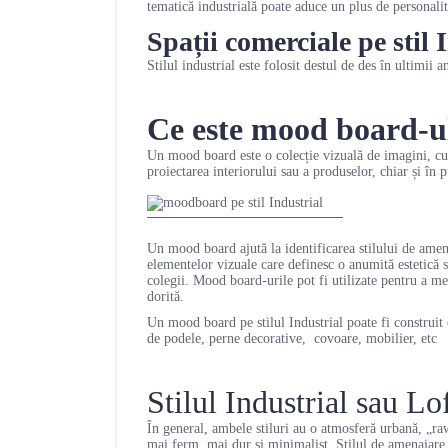
tematică industrială poate aduce un plus de personalita
Spații comerciale pe stil 
Stilul industrial este folosit destul de des în ultimii 
Ce este mood board-ul
Un mood board este o colecție vizuală de imagini, cul
proiectarea interiorului sau a produselor, chiar și în
Un mood board ajută la identificarea stilului de amena
elementelor vizuale care definesc o anumită estetică s
colegii. Mood board-urile pot fi utilizate pentru a me
dorită.
Un mood board pe stilul Industrial poate fi construit
de podele, perne decorative, covoare, mobilier, etc
Stilul Industrial sau Lof
În general, ambele stiluri au o atmosferă urbană, „raw”
mai ferm, mai dur și minimalist. Stilul de amenajare I