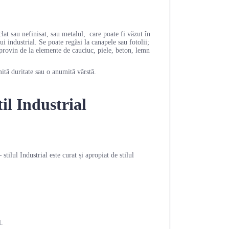
clat sau nefinisat, sau metalul, care poate fi văzut în
i industrial. Se poate regăsi la canapele sau fotolii;
al provin de la elemente de cauciuc, piele, beton, lemn
mită duritate sau o anumită vârstă.
il Industrial
tilul Industrial este curat și apropiat de stilul
l.