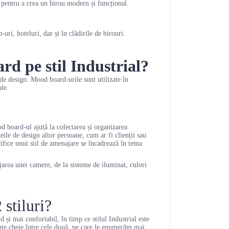
dă pentru a crea un birou modern și funcțional.
uri, hoteluri, dar și în clădirile de birouri.
d pe stil Industrial?
de design. Mood board-urile sunt utilizate în
ale.
od board-ul ajută la colectarea și organizarea
ile de design altor persoane, cum ar fi clienții sau
cifice unui stil de amenajare se încadrează în tema
area unei camere, de la sisteme de iluminat, culori
 stiluri?
 și mai confortabil, în timp ce stilul Industrial este
rențe cheie între cele două, pe care le enumerăm mai