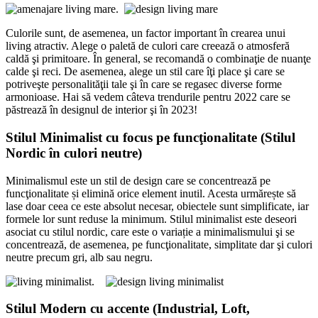
.
Culorile sunt, de asemenea, un factor important în crearea unui
living atractiv. Alege o paletă de culori care creează o atmosferă
caldă şi primitoare. În general, se recomandă o combinaţie de nuanţe
calde şi reci. De asemenea, alege un stil care îţi place şi care se
potriveşte personalităţii tale şi în care se regasec diverse forme
armonioase. Hai să vedem câteva trendurile pentru 2022 care se
păstrează în designul de interior şi în 2023!
Stilul Minimalist cu focus pe funcţionalitate (Stilul
Nordic în culori neutre)
Minimalismul este un stil de design care se concentrează pe
funcţionalitate și elimină orice element inutil. Acesta urmărește să
lase doar ceea ce este absolut necesar, obiectele sunt simplificate, iar
formele lor sunt reduse la minimum. Stilul minimalist este deseori
asociat cu stilul nordic, care este o variație a minimalismului şi se
concentrează, de asemenea, pe funcţionalitate, simplitate dar şi culori
neutre precum gri, alb sau negru.
.
Stilul Modern cu accente (Industrial, Loft,