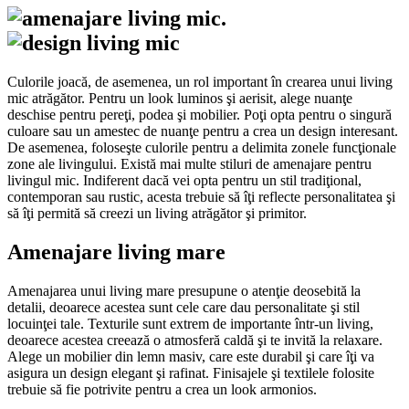
.
Culorile joacă, de asemenea, un rol important în crearea unui living
mic atrăgător. Pentru un look luminos şi aerisit, alege nuanţe
deschise pentru pereţi, podea şi mobilier. Poţi opta pentru o singură
culoare sau un amestec de nuanţe pentru a crea un design interesant.
De asemenea, foloseşte culorile pentru a delimita zonele funcţionale
zone ale livingului. Există mai multe stiluri de amenajare pentru
livingul mic. Indiferent dacă vei opta pentru un stil tradiţional,
contemporan sau rustic, acesta trebuie să îţi reflecte personalitatea şi
să îţi permită să creezi un living atrăgător şi primitor.
Amenajare living mare
Amenajarea unui living mare presupune o atenţie deosebită la
detalii, deoarece acestea sunt cele care dau personalitate şi stil
locuinţei tale. Texturile sunt extrem de importante într-un living,
deoarece acestea creează o atmosferă caldă şi te invită la relaxare.
Alege un mobilier din lemn masiv, care este durabil şi care îţi va
asigura un design elegant şi rafinat. Finisajele şi textilele folosite
trebuie să fie potrivite pentru a crea un look armonios.