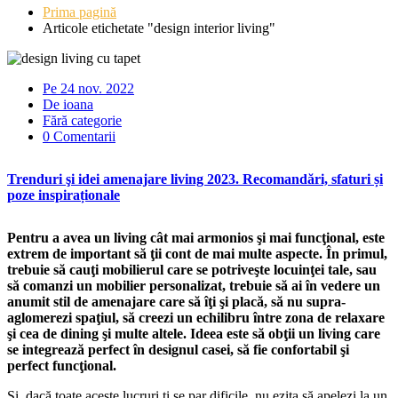
Prima pagină
Articole etichetate "design interior living"
Pe 24 nov. 2022
De ioana
Fără categorie
0 Comentarii
Trenduri şi idei amenajare living 2023. Recomandări, sfaturi și
poze inspiraționale
Pentru a avea un living cât mai armonios şi mai funcţional, este
extrem de important să ţii cont de mai multe aspecte. În primul,
trebuie să cauţi mobilierul care se potriveşte locuinţei tale, sau
să comanzi un mobilier personalizat, trebuie să ai în vedere un
anumit stil de amenajare care să îţi şi placă, să nu supra-
aglomerezi spaţiul, să creezi un echilibru între zona de relaxare
şi cea de dining şi multe altele. Ideea este să obţii un living care
se integrează perfect în designul casei, să fie confortabil şi
perfect funcţional.
Şi, dacă toate aceste lucruri ţi se par dificile, nu ezita să apelezi la un