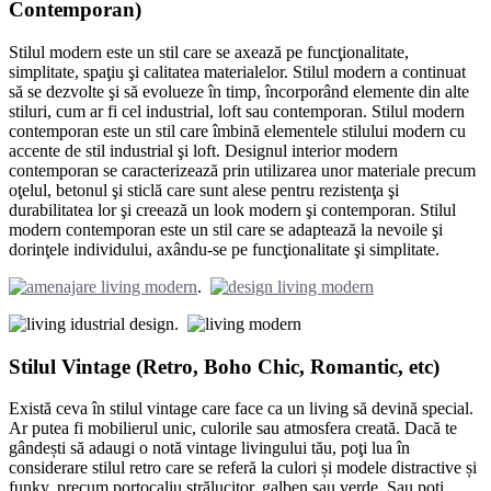
Contemporan)
Stilul modern este un stil care se axează pe funcţionalitate,
simplitate, spaţiu şi calitatea materialelor. Stilul modern a continuat
să se dezvolte şi să evolueze în timp, încorporând elemente din alte
stiluri, cum ar fi cel industrial, loft sau contemporan. Stilul modern
contemporan este un stil care îmbină elementele stilului modern cu
accente de stil industrial şi loft. Designul interior modern
contemporan se caracterizează prin utilizarea unor materiale precum
oţelul, betonul şi sticlă care sunt alese pentru rezistenţa şi
durabilitatea lor şi creează un look modern şi contemporan. Stilul
modern contemporan este un stil care se adaptează la nevoile şi
dorinţele individului, axându-se pe funcţionalitate şi simplitate.
.
.
Stilul Vintage (Retro, Boho Chic, Romantic, etc)
Există ceva în stilul vintage care face ca un living să devină special.
Ar putea fi mobilierul unic, culorile sau atmosfera creată. Dacă te
gândești să adaugi o notă vintage livingului tău, poţi lua în
considerare stilul retro care se referă la culori și modele distractive și
funky, precum portocaliu strălucitor, galben sau verde. Sau poti