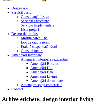
Despre noi
Servicii design
Consultanță design
Serviciu Proiectare
Serviciu Implementare
Lista prețuri
Design de produs
Măsuță cafea Ana
Loc de citit la geam
Etajeră suspendată Goni
Consolă jocuri
Amenajări interioare
Amenajări interioare rezidențial
Amenajări Bucatarii
Amenajări Hol
Amenajări Baie
Amenajări Living
Amenajări dormitoare
Amenajari spații comerciale
Contact
Arhive etichete: design interior living