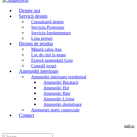
la
Design with passion
Despre noi
conținut
Servicii design
Consultanță design
Serviciu Proiectare
Serviciu Implementare
Lista prețuri
Design de produs
Măsuță cafea Ana
Loc de citit la geam
Etajeră suspendată Goni
Consolă jocuri
Amenajări interioare
Amenajări interioare rezidențial
Amenajări Bucatarii
Amenajări Hol
Amenajări Baie
Amenajări Living
Amenajări dormitoare
Amenajari spații comerciale
Contact
mail us