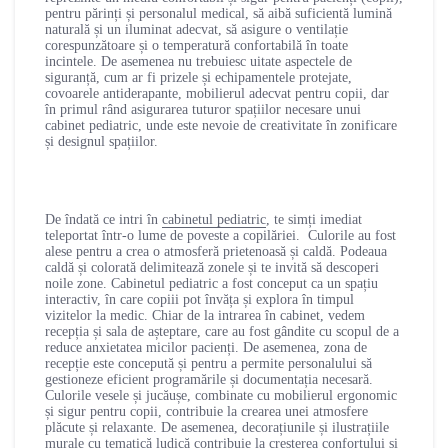
pentru părinți și personalul medical, să aibă suficientă lumină
naturală și un iluminat adecvat, să asigure o ventilație
corespunzătoare și o temperatură confortabilă în toate
incintele. De asemenea nu trebuiesc uitate aspectele de
siguranță, cum ar fi prizele și echipamentele protejate,
covoarele antiderapante, mobilierul adecvat pentru copii, dar
în primul rând asigurarea tuturor spațiilor necesare unui
cabinet pediatric, unde este nevoie de creativitate în zonificare
și designul spațiilor.
De îndată ce intri în
cabinetul pediatric
, te simți imediat
teleportat într-o lume de poveste a copilăriei. Culorile au fost
alese pentru a crea o atmosferă prietenoasă și caldă. Podeaua
caldă și colorată delimitează zonele și te invită să descoperi
noile zone. Cabinetul pediatric a fost conceput ca un spațiu
interactiv, în care copiii pot învăța și explora în timpul
vizitelor la medic. Chiar de la intrarea în cabinet, vedem
recepția și sala de așteptare, care au fost gândite cu scopul de a
reduce anxietatea micilor pacienți. De asemenea, zona de
recepție este concepută și pentru a permite personalului să
gestioneze eficient programările și documentația necesară.
Culorile vesele și jucăușe, combinate cu mobilierul ergonomic
și sigur pentru copii, contribuie la crearea unei atmosfere
plăcute și relaxante. De asemenea, decorațiunile și ilustrațiile
murale cu tematică ludică contribuie la creșterea confortului și