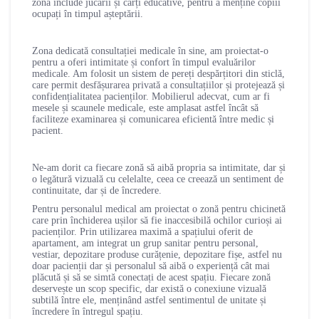
zonă include jucării și cărți educative, pentru a menține copiii
ocupați în timpul așteptării.
Zona dedicată consultației medicale în sine, am proiectat-o
pentru a oferi intimitate și confort în timpul evaluărilor
medicale. Am folosit un sistem de pereți despărțitori din sticlă,
care permit desfășurarea privată a consultațiilor și protejează și
confidențialitatea pacienților. Mobilierul adecvat, cum ar fi
mesele și scaunele medicale, este amplasat astfel încât să
faciliteze examinarea și comunicarea eficientă între medic și
pacient.
Ne-am dorit ca fiecare zonă să aibă propria sa intimitate, dar și
o legătură vizuală cu celelalte, ceea ce creează un sentiment de
continuitate, dar și de încredere.
Pentru personalul medical am proiectat o zonă pentru chicinetă
care prin închiderea ușilor să fie inaccesibilă ochilor curioși ai
pacienților. Prin utilizarea maximă a spațiului oferit de
apartament, am integrat un grup sanitar pentru personal,
vestiar, depozitare produse curățenie, depozitare fișe, astfel nu
doar pacienții dar și personalul să aibă o experiență cât mai
plăcută și să se simtă conectați de acest spațiu. Fiecare zonă
deservește un scop specific, dar există o conexiune vizuală
subtilă între ele, menținând astfel sentimentul de unitate și
încredere în întregul spațiu.