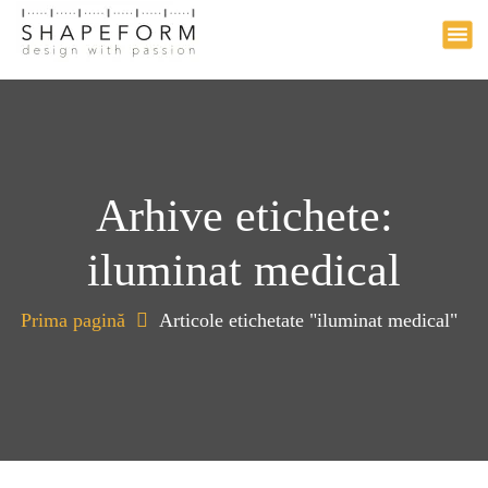
Design with passion
a
r
i
l
a
c
o
n
Arhive etichete:
ț
i
iluminat medical
n
u
t
Prima pagină
Articole etichetate "iluminat medical"