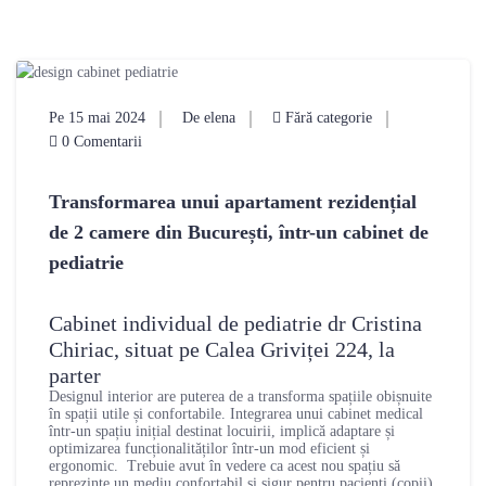
Pe 15 mai 2024
De elena
Fără categorie
0 Comentarii
Transformarea unui apartament rezidențial
de 2 camere din București, într-un cabinet de
pediatrie
Cabinet individual de pediatrie dr Cristina
Chiriac, situat pe Calea Griviței 224, la
parter
Designul interior are puterea de a transforma spațiile obișnuite
în spații utile și confortabile. Integrarea unui cabinet medical
într-un spațiu inițial destinat locuirii, implică adaptare și
optimizarea funcționalităților într-un mod eficient și
ergonomic. Trebuie avut în vedere ca acest nou spațiu să
reprezinte un mediu confortabil și sigur pentru pacienți (copii),