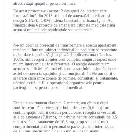
atractivității spațiului pentru cei mici.
De acest proiect s-au ocupat 2 designeri de interior, care
formează încă din 2015 studioul de amenajări interioare și
design SHAPEFORM : Elena Constantin si Ioana Ignat. Au
finalizat deja 6 proiecte de amenajare cabinete medicale până
acum și
multe altele
rezidențiale sau comerciale.
Ne-am dorit ca proiectul de transformare a acestui apartament
rezidențial într-un
cabinet individual de pediatrie
să reprezinte
o abordare ingenioasă și inspirată. Implicarea noastră a fost
100%, am decopertat interiorul complet, singurul aspect unde
nu am intervenit au fost ferestrele. O atenție deosebită am
acordat zonificării cât mai eficiente a spațiului, asigurându-ne
astfel de coerența spațiului și de funcționalități Ne-am dorit o
separare clară între zonele de primire, consultații și tratamente,
oferind astfel un flux operațional organizat atât pentru
pacienți, dar și pentru personalul medical.
Dintr-un apartament clasic cu 2 camere, am obținut după
zonificare următoarele spații: holul de acces (5,6 mp) care
conține spațiu pentru deșeuri periculoase, recepția și vestiarul,
sala de așteptare (7,8 mp), un cabinet pentru consultații de 9,5
mp, o sală de tratamente de 10,3 mp, grup sanitar ( mp)
compartimentat pentru personal și pacienți , Hol intermediar
de 1,5 mp, spațiu tehnic de 0,6 mp și încă un spațiu