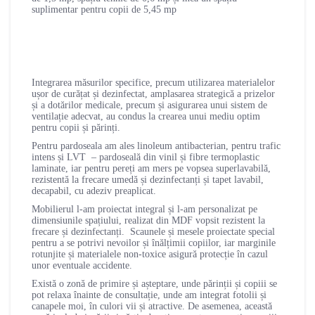
suplimentar pentru copii de 5,45 mp
Integrarea măsurilor specifice, precum utilizarea materialelor
ușor de curățat și dezinfectat, amplasarea strategică a prizelor
și a dotărilor medicale, precum și asigurarea unui sistem de
ventilație adecvat, au condus la crearea unui mediu optim
pentru copii și părinți.
Pentru pardoseala am ales linoleum antibacterian, pentru trafic
intens și LVT – pardoseală din vinil și fibre termoplastic
laminate, iar pentru pereți am mers pe vopsea superlavabilă,
rezistentă la frecare umedă și dezinfectanți și tapet lavabil,
decapabil, cu adeziv preaplicat.
Mobilierul l-am proiectat integral și l-am personalizat pe
dimensiunile spațiului, realizat din MDF vopsit rezistent la
frecare și dezinfectanți. Scaunele și mesele proiectate special
pentru a se potrivi nevoilor și înălțimii copiilor, iar marginile
rotunjite și materialele non-toxice asigură protecție în cazul
unor eventuale accidente.
Există o zonă de primire și așteptare, unde părinții și copiii se
pot relaxa înainte de consultație, unde am integrat fotolii și
canapele moi, în culori vii și atractive. De asemenea, această