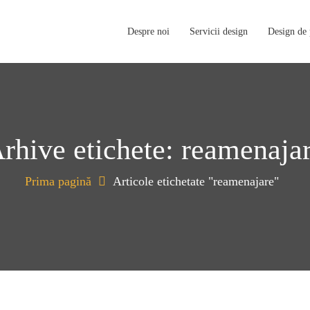
Despre noi
Servicii design
Design de
rhive etichete: reamenaja
Prima pagină
Articole etichetate "reamenajare"