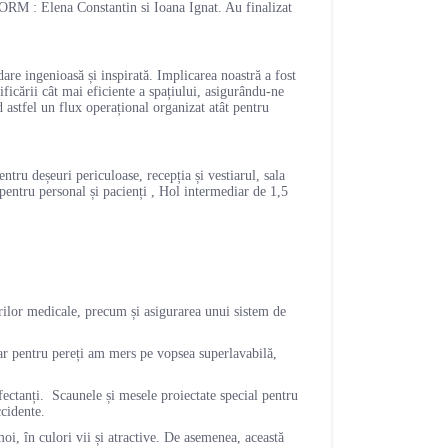
FORM : Elena Constantin si Ioana Ignat. Au finalizat
are ingenioasă și inspirată. Implicarea noastră a fost
icării cât mai eficiente a spațiului, asigurându-ne
d astfel un flux operațional organizat atât pentru
tru deșeuri periculoase, recepția și vestiarul, sala
entru personal și pacienți , Hol intermediar de 1,5
ărilor medicale, precum și asigurarea unui sistem de
iar pentru pereți am mers pe vopsea superlavabilă,
nfectanți. Scaunele și mesele proiectate special pentru
ccidente.
moi, în culori vii și atractive. De asemenea, această