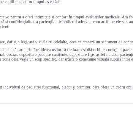
ne copiii ocupați în timpul așteptării.
tat-o pentru a oferi intimitate și confort în timpul evaluărilor medicale. Am folo
ază și confidențialitatea pacienților. Mobilierul adecvat, cum ar fi mesele și scau
cient.
te, dar și o legătură vizuală cu celelalte, ceea ce creează un sentiment de contin
hicinetă care prin închiderea ușilor să fie inaccesibilă ochilor curioși ai pacien
l, vestiar, depozitare produse curățenie, depozitare fișe, astfel nu doar pacienți
re zonă deservește un scop specific, dar există o conexiune vizuală subtilă între 
t individual de pediatrie funcțional, plăcut și primitor, care oferă un cadru optim