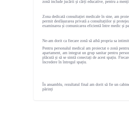
zonă include jucării și cărți educative, pentru a menți
Zona dedicată consultației medicale în sine, am proiec
permit desfășurarea privată a consultațiilor și proteje
examinarea și comunicarea eficientă între medic și pa
Ne-am dorit ca fiecare zonă să aibă propria sa intimita
Pentru personalul medical am proiectat o zonă pentru c
apartament, am integrat un grup sanitar pentru persona
plăcută și să se simtă conectați de acest spațiu. Fieca
încredere în întregul spațiu.
În ansamblu, rezultatul final am dorit să fie un cabine
părinți