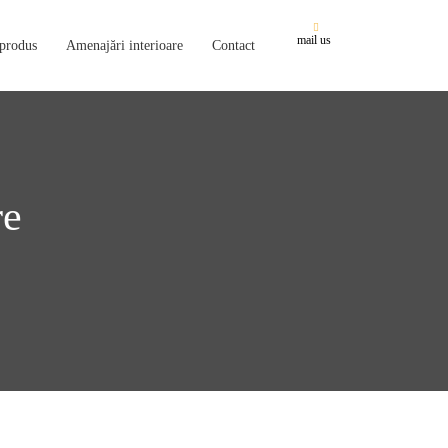
mail us
 produs
Amenajări interioare
Contact
re