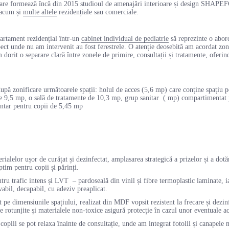
, care formează încă din 2015 studioul de amenajări interioare și design SHAPE
 acum și
multe altele
rezidențiale sau comerciale.
artament rezidențial într-un
cabinet individual de pediatrie
să reprezinte o abord
ct unde nu am intervenit au fost ferestrele. O atenție deosebită am acordat zonif
m dorit o separare clară între zonele de primire, consultații și tratamente, oferin
ă zonificare următoarele spații: holul de acces (5,6 mp) care conține spațiu pen
de 9,5 mp, o sală de tratamente de 10,3 mp, grup sanitar ( mp) compartimentat p
entar pentru copii de 5,45 mp
rialelor ușor de curățat și dezinfectat, amplasarea strategică a prizelor și a dot
tim pentru copii și părinți.
tru trafic intens și LVT – pardoseală din vinil și fibre termoplastic laminate, 
avabil, decapabil, cu adeziv preaplicat.
t pe dimensiunile spațiului, realizat din MDF vopsit rezistent la frecare și dezi
ile rotunjite și materialele non-toxice asigură protecție în cazul unor eventuale a
 copiii se pot relaxa înainte de consultație, unde am integrat fotolii și canapele 