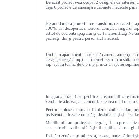
De acest proiect s-au ocupat 2 designeri de interior
deja 6 proiecte de amenajare cabinete medicale până
Ne-am dorit ca proiectul de transformare a acestui ap
100%, am decopertat interiorul complet, singurul aspe
astfel de coerența spațiului și de funcționalități Ne-a
pacienți, dar și pentru personalul medical.
Dintr-un apartament clasic cu 2 camere, am obținut dup
de așteptare (7,8 mp), un cabinet pentru consultații 
mp, spațiu tehnic de 0,6 mp și încă un spațiu suplim
Integrarea măsurilor specifice, precum utilizarea mate
ventilație adecvat, au condus la crearea unui mediu op
Pentru pardoseala am ales linoleum antibacterian, pen
rezistentă la frecare umedă și dezinfectanți și tapet l
Mobilierul l-am proiectat integral și l-am personaliza
a se potrivi nevoilor și înălțimii copiilor, iar margin
Există o zonă de primire și așteptare, unde părinții și