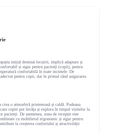
rie
pațiu inițial destinat locuirii, implică adaptare și
nfortabil și sigur pentru pacienți (copii), pentru
emperatură confortabilă în toate incintele. De
 adecvat pentru copii, dar în primul rând asigurarea
 a crea o atmosferă prietenoasă și caldă. Podeaua
care copiii pot învăța și explora în timpul vizitelor la
lor pacienți. De asemenea, zona de recepție este
 combinate cu mobilierul ergonomic și sigur pentru
tribuie la creșterea confortului și atractivității