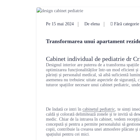
Pe 15 mai 2024
De elena
Fără categorie
Transformarea unui apartament rezidenț
Cabinet individual de pediatrie dr Cri
Designul interior are puterea de a transforma spațiile o
optimizarea funcționalităților într-un mod eficient ș
părinți și personalul medical, să aibă suficientă lumi
asemenea nu trebuiesc uitate aspectele de siguranță, 
tuturor spațiilor necesare unui cabinet pediatric, unde 
De îndată ce intri în
cabinetul pediatric
, te simți ime
caldă și colorată delimitează zonele și te invită să de
medic. Chiar de la intrarea în cabinet, vedem recepția
concepută și pentru a permite personalului să gestion
copii, contribuie la crearea unei atmosfere plăcute și 
spațiului pentru cei mici.