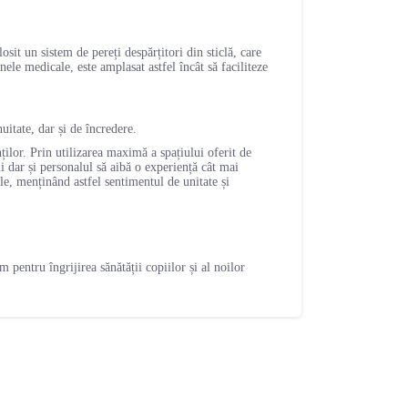
sit un sistem de pereți despărțitori din sticlă, care
nele medicale, este amplasat astfel încât să faciliteze
uitate, dar și de încredere.
ților. Prin utilizarea maximă a spațiului oferit de
i dar și personalul să aibă o experiență cât mai
ele, menținând astfel sentimentul de unitate și
 pentru îngrijirea sănătății copiilor și al noilor