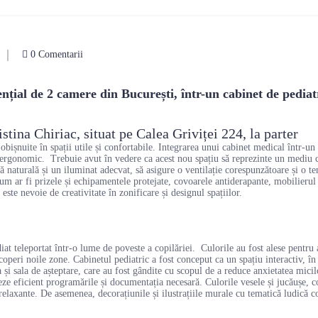
0 Comentarii
ial de 2 camere din București, într-un cabinet de pediat
stina Chiriac, situat pe Calea Griviței 224, la parter
bișnuite în spații utile și confortabile. Integrarea unui cabinet medical într-un s
i ergonomic. Trebuie avut în vedere ca acest nou spațiu să reprezinte un mediu co
nă naturală și un iluminat adecvat, să asigure o ventilație corespunzătoare și o t
cum ar fi prizele și echipamentele protejate, covoarele antiderapante, mobilierul
este nevoie de creativitate în zonificare și designul spațiilor.
diat teleportat într-o lume de poveste a copilăriei. Culorile au fost alese pentru
scoperi noile zone. Cabinetul pediatric a fost conceput ca un spațiu interactiv, în 
 și sala de așteptare, care au fost gândite cu scopul de a reduce anxietatea mici
eze eficient programările și documentația necesară. Culorile vesele și jucăușe,
relaxante. De asemenea, decorațiunile și ilustrațiile murale cu tematică ludică con