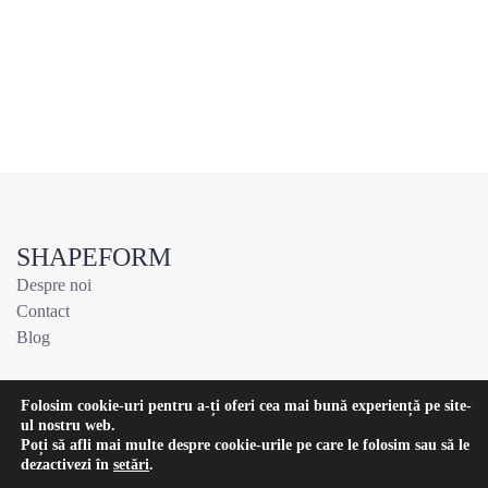
SHAPEFORM
Despre noi
Contact
Blog
Folosim cookie-uri pentru a-ți oferi cea mai bună experiență pe site-
ul nostru web.
Toate drepturile rezervate © 2026 Shapeform | developed and
Poți să afli mai multe despre cookie-urile pe care le folosim sau să le
dezactivezi în
setări
.
hosted by
nssweb.ro