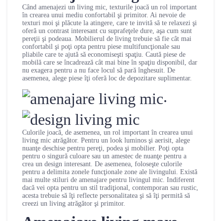
Când amenajezi un living mic, texturile joacă un rol important
în crearea unui mediu confortabil şi primitor. Ai nevoie de
texturi moi şi plăcute la atingere, care te invită să te relaxezi şi
oferă un contrast interesant cu suprafeţele dure, aşa cum sunt
pereţii şi podeaua. Mobilierul de living trebuie să fie cât mai
confortabil şi poţi opta pentru piese multifuncţionale sau
pliabile care te ajută să economiseşti spaţiu. Caută piese de
mobilă care se încadrează cât mai bine în spaţiu disponibil, dar
nu exagera pentru a nu face locul să pară înghesuit. De
asemenea, alege piese îţi oferă loc de depozitare suplimentar.
.
Culorile joacă, de asemenea, un rol important în crearea unui
living mic atrăgător. Pentru un look luminos şi aerisit, alege
nuanţe deschise pentru pereţi, podea şi mobilier. Poţi opta
pentru o singură culoare sau un amestec de nuanţe pentru a
crea un design interesant. De asemenea, foloseşte culorile
pentru a delimita zonele funcţionale zone ale livingului. Există
mai multe stiluri de amenajare pentru livingul mic. Indiferent
dacă vei opta pentru un stil tradiţional, contemporan sau rustic,
acesta trebuie să îţi reflecte personalitatea şi să îţi permită să
creezi un living atrăgător şi primitor.