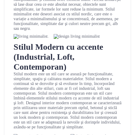
să lase doar ceea ce este absolut necesar, obiectele sunt
simplificate, iar formele lor sunt reduse la minimum. Stilul
minimalist este deseori asociat cu stilul nordic, care este o
variație a minimalismului şi se concentrează, de asemenea, pe
funcţionalitate, simplitate dar şi culori neutre precum gri, alb
sau negru.
.
Stilul Modern cu accente
(Industrial, Loft,
Contemporan)
Stilul modern este un stil care se axează pe funcţionalitate,
simplitate, spaţiu şi calitatea materialelor. Stilul modern a
continuat să se dezvolte şi să evolueze în timp, încorporând
elemente din alte stiluri, cum ar fi cel industrial, loft sau
contemporan. Stilul modern contemporan este un stil care
îmbină elementele stilului modern cu accente de stil industrial
şi loft. Designul interior modern contemporan se caracterizează
prin utilizarea unor materiale precum oţelul, betonul şi sticlă
care sunt alese pentru rezistenţa şi durabilitatea lor şi creează
un look modern şi contemporan. Stilul modern contemporan
este un stil care se adaptează la nevoile şi dorinţele individului,
axându-se pe funcţionalitate şi simplitate.