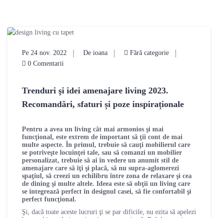
Pe 24 nov. 2022
De ioana
Fără categorie
0 Comentarii
Trenduri şi idei amenajare living 2023.
Recomandări, sfaturi și poze inspiraționale
Pentru a avea un living cât mai armonios şi mai
funcţional, este extrem de important să ţii cont de mai
multe aspecte. În primul, trebuie să cauţi mobilierul care
se potriveşte locuinţei tale, sau să comanzi un mobilier
personalizat, trebuie să ai în vedere un anumit stil de
amenajare care să îţi şi placă, să nu supra-aglomerezi
spaţiul, să creezi un echilibru între zona de relaxare şi cea
de dining şi multe altele. Ideea este să obţii un living care
se integrează perfect în designul casei, să fie confortabil şi
perfect funcţional.
Şi, dacă toate aceste lucruri ţi se par dificile, nu ezita să apelezi