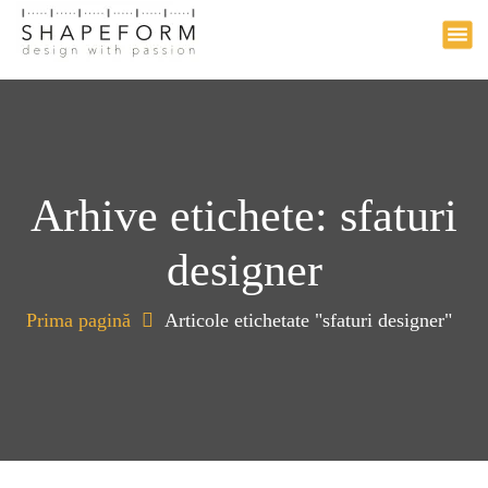
Design with passion
a
r
i
l
a
c
o
n
Arhive etichete: sfaturi
ț
i
designer
n
u
t
Prima pagină
Articole etichetate "sfaturi designer"