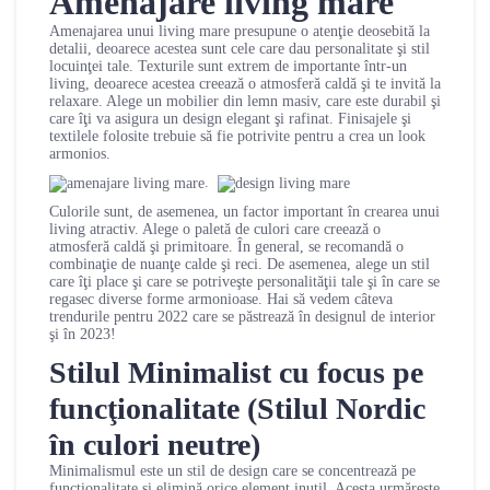
Amenajare living mare
Amenajarea unui living mare presupune o atenţie deosebită la
detalii, deoarece acestea sunt cele care dau personalitate şi stil
locuinţei tale. Texturile sunt extrem de importante într-un
living, deoarece acestea creează o atmosferă caldă şi te invită la
relaxare. Alege un mobilier din lemn masiv, care este durabil şi
care îţi va asigura un design elegant şi rafinat. Finisajele şi
textilele folosite trebuie să fie potrivite pentru a crea un look
armonios.
.
Culorile sunt, de asemenea, un factor important în crearea unui
living atractiv. Alege o paletă de culori care creează o
atmosferă caldă şi primitoare. În general, se recomandă o
combinaţie de nuanţe calde şi reci. De asemenea, alege un stil
care îţi place şi care se potriveşte personalităţii tale şi în care se
regasec diverse forme armonioase. Hai să vedem câteva
trendurile pentru 2022 care se păstrează în designul de interior
şi în 2023!
Stilul Minimalist cu focus pe
funcţionalitate (Stilul Nordic
în culori neutre)
Minimalismul este un stil de design care se concentrează pe
funcţionalitate și elimină orice element inutil. Acesta urmărește