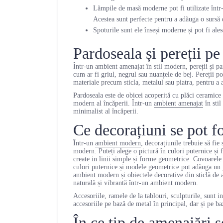
Lămpile de masă moderne pot fi utilizate într-
Acestea sunt perfecte pentru a adăuga o sursă 
Spoturile sunt ele înseși moderne și pot fi ales
Pardoseala și pereții pe
Într-un ambient amenajat în stil modern, pereții și p
cum ar fi griul, negrul sau nuanțele de bej. Pereții po
materiale precum sticla, metalul sau piatra, pentru a a
Pardoseala este de obicei acoperită cu plăci ceramice 
modern al încăperii. Într-un
ambient amenajat
în stil
minimalist al încăperii.
Ce decorațiuni se pot f
Într-un
ambient modern
, decorațiunile trebuie să fie
modern. Puteți alege o pictură în culori puternice și
create in linii simple și forme geometrice. Covoarele
culori puternice și modele geometrice pot adăuga un p
ambient modern și obiectele decorative din sticlă de
naturală și vibrantă într-un ambient modern.
Accesoriile, ramele de la tablouri, sculpturile, sunt i
accesoriile pe bază de metal în principal, dar și pe b
În ce tip de amenajări 