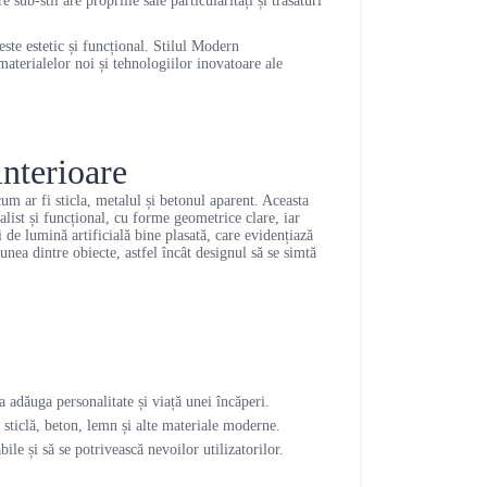
sub-stil are propriile sale particularități și trăsături
ste estetic și funcțional. Stilul Modern
materialelor noi și tehnologiilor inovatoare ale
interioare
cum ar fi sticla, metalul și betonul aparent. Aceasta
alist și funcțional, cu forme geometrice clare, iar
i de lumină artificială bine plasată, care evidențiază
iunea dintre obiecte, astfel încât designul să se simtă
a adăuga personalitate și viață unei încăperi.
 sticlă, beton, lemn și alte materiale moderne.
ile și să se potrivească nevoilor utilizatorilor.