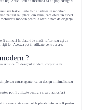
 sau bej. Acest lucru nu înseamnă că nu poți adăuga și
inul sau teak-ul, este folosit adesea în mobilierul
lemn natural sau placaj din lemn, care oferă un aspect
în mobilierul modern pentru a oferi o notă de eleganță
 fi utilizată în blaturi de masă, rafturi sau uși de
tății lor. Acestea pot fi utilizate pentru a crea
l modern ?
sia artistică. În designul modern, corpurile de
 simple sau extravagante, cu un design minimalist sau
cestea pot fi utilizate pentru a crea o atmosferă
 în cameră. Acestea pot fi plasate într-un colț pentru