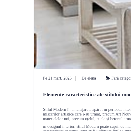
Pe 21 mart. 2023
De elena
Fără catego
Elemente caracteristice ale stilului m
Stilul Modern în amenajare a apărut în perioada interb
mișcărilor artistice care i-au urmat, precum Art Nou
materialelor noi, precum oțelul, sticla și betonul arm
în
designul interior
, stilul Modern poate cuprinde mai