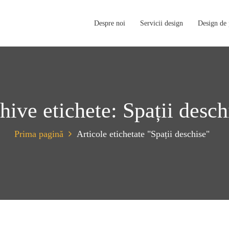
Despre noi
Servicii design
Design de
hive etichete: Spații desch
Prima pagină
Articole etichetate "Spații deschise"