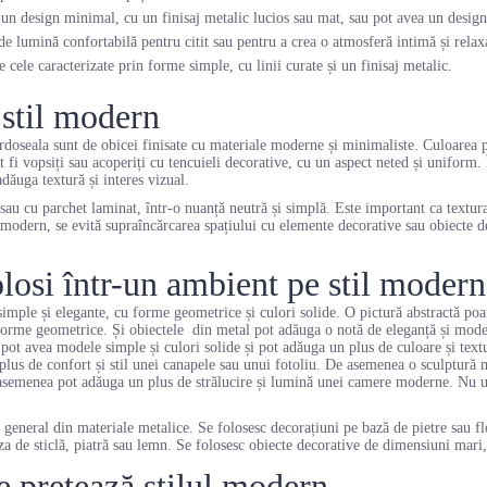
un design minimal, cu un finisaj metalic lucios sau mat, sau pot avea un design 
de lumină confortabilă pentru citit sau pentru a crea o atmosferă intimă și rela
e cele caracterizate prin forme simple, cu linii curate și un finisaj metalic.
 stil modern
ardoseala sunt de obicei finisate cu materiale moderne și minimaliste. Culoarea p
t fi vopsiți sau acoperiți cu tencuieli decorative, cu un aspect neted și uniform. 
dăuga textură și interes vizual.
sau cu parchet laminat, într-o nuanță neutră și simplă. Este important ca textura 
 modern, se evită supraîncărcarea spațiului cu elemente decorative sau obiecte d
olosi într-un ambient pe stil modern
 simple și elegante, cu forme geometrice și culori solide. O pictură abstractă po
 forme geometrice. Și obiectele din metal pot adăuga o notă de eleganță și modern
 pot avea modele simple și culori solide și pot adăuga un plus de culoare și te
lus de confort și stil unei canapele sau unui fotoliu. De asemenea o sculptură 
 asemenea pot adăuga un plus de strălucire și lumină unei camere moderne. Nu ui
n general din materiale metalice. Se folosesc decorațiuni pe bază de pietre sau fl
aza de sticlă, piatră sau lemn. Se folosesc obiecte decorative de dimensiuni mari
se pretează stilul modern