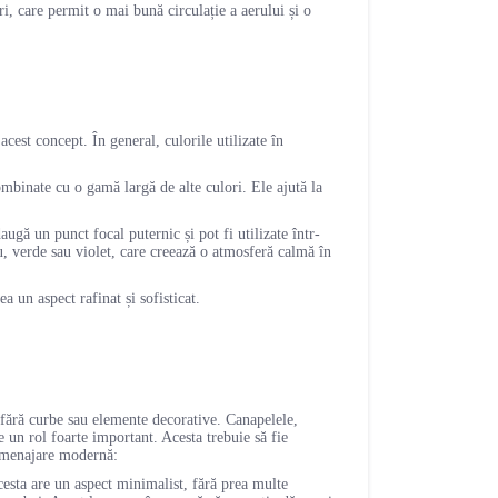
ri, care permit o mai bună circulație a aerului și o
 acest concept. În general, culorile utilizate în
combinate cu o gamă largă de alte culori. Ele ajută la
augă un punct focal puternic și pot fi utilizate într-
ru, verde sau violet, care creează o atmosferă calmă în
a un aspect rafinat și sofisticat.
, fără curbe sau elemente decorative. Canapelele,
 un rol foarte important. Acesta trebuie să fie
o amenajare modernă:
acesta are un aspect minimalist, fără prea multe