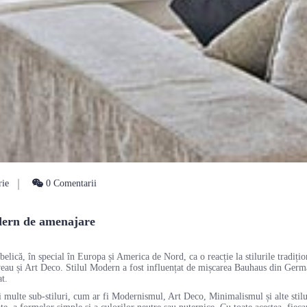
rie
0 Comentarii
odern de amenajare
elică, în special în Europa și America de Nord, ca o reacție la stilurile tradițio
veau și Art Deco. Stilul Modern a fost influențat de mișcarea Bauhaus din Germa
at.
 multe sub-stiluri, cum ar fi Modernismul, Art Deco, Minimalismul și alte stilu