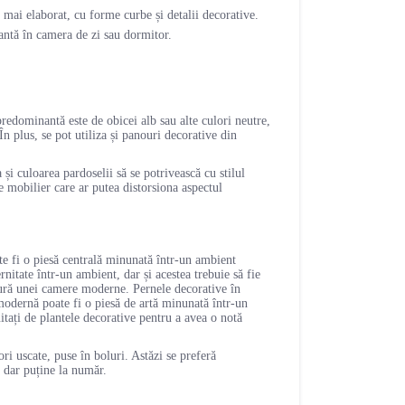
mai elaborat, cu forme curbe și detalii decorative.
xantă în camera de zi sau dormitor.
redominantă este de obicei alb sau alte culori neutre,
În plus, se pot utiliza și panouri decorative din
și culoarea pardoselii să se potrivească cu stilul
e mobilier care ar putea distorsiona aspectul
ate fi o piesă centrală minunată într-un ambient
itate într-un ambient, dar și acestea trebuie să fie
xtură unei camere moderne. Pernele decorative în
modernă poate fi o piesă de artă minunată într-un
tați de plantele decorative pentru a avea o notă
ori uscate, puse în boluri. Astăzi se preferă
, dar puține la număr.