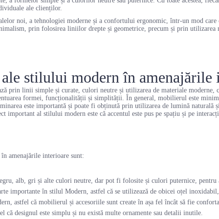
te, a formelor simple și a culorilor neutre sau puternice. Cu toate acestea, fiecare 
dividuale ale clienților.
alelor noi, a tehnologiei moderne și a confortului ergonomic, într-un mod care e
nimalism, prin folosirea liniilor drepte și geometrice, precum și prin utilizarea 
 ale stilului modern în amenajările 
ză prin linii simple și curate, culori neutre și utilizarea de materiale moderne, 
ntuarea formei, funcționalității și simplității. În general, mobilierul este minim
uminarea este importantă și poate fi obținută prin utilizarea de lumină naturală ș
ect important al stilului modern este că accentul este pus pe spațiu și pe interacț
 în amenajările interioare sunt:
u, alb, gri și alte culori neutre, dar pot fi folosite și culori puternice, pentru 
te importante în stilul Modern, astfel că se utilizează de obicei oțel inoxidabil,
rn, astfel că mobilierul și accesoriile sunt create în așa fel încât să fie confortab
l că designul este simplu și nu există multe ornamente sau detalii inutile.