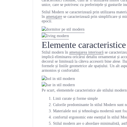
caracteristici comune, cum ar fi utilizarea linilor cura
unice, care se potrivesc cu preferințele și gusturile in
Stilul Modern se caracterizează prin utilizarea materi
în
amenajare
se caracterizează prin simplificare și mi
epocii.
Elemente caracteristice
Stilul modern în
amenajarea interioară
se caracterizea
implică eliminarea oricărui detaliu ornamentat și acce
decorul se limitează la câteva accesorii bine alese. Il
formele și liniile geometrice ale spațiului. Un alt asp
armonios și confortabil.
Pe scurt, elementele caracteristice ale stilului modern
Linii curate și forme simple
Culorile predominante în stilul Modern sunt negr
Materialele noi și tehnologia modernă sunt foar
confortul ergonomic este esențial în stilul Mode
Stilul modern are o abordare minimalistă, astfe