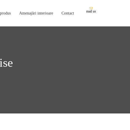
mail us
 produs
Amenajări interioare
Contact
ise