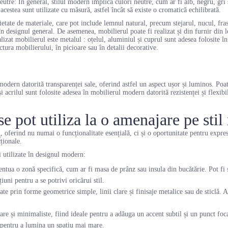
eutre: În general, stilul modern implică culori neutre, cum ar fi alb, negru, gri
acestea sunt utilizate cu măsură, astfel încât să existe o cromatică echilibrată.
ietate de materiale, care pot include lemnul natural, precum stejarul, nucul, fras
n designul general. De asemenea, mobilierul poate fi realizat și din furnir din 
alizat mobilierul este metalul : oțelul, aluminiul și cuprul sunt adesea folosite 
ctura mobilierului, în picioare sau în detalii decorative.
odern datorită transparenței sale, oferind astfel un aspect ușor și luminos. Poate
acrilul sunt folosite adesea în mobilierul modern datorită rezistenței și flexibili
se pot utiliza la o amenajare pe sti
n
, oferind nu numai o funcționalitate esențială, ci și o oportunitate pentru expre
cționale.
i utilizate în designul modern:
ntua o zonă specifică, cum ar fi masa de prânz sau insula din bucătărie. Pot fi
uni pentru a se potrivi oricărui stil.
te prin forme geometrice simple, linii clare și finisaje metalice sau de sticlă. A
 și minimaliste, fiind ideale pentru a adăuga un accent subtil și un punct focal
e pentru a lumina un spațiu mai mare.