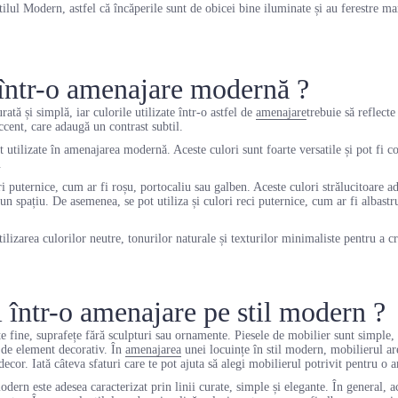
tilul Modern, astfel că încăperile sunt de obicei bine iluminate și au ferestre ma
a într-o amenajare modernă ?
ată și simplă, iar culorile utilizate într-o astfel de
amenajare
trebuie să reflecte
cent, care adaugă un contrast subtil.
nt utilizate în amenajarea modernă. Aceste culori sunt foarte versatile și pot fi 
.
ri puternice, cum ar fi roșu, portocaliu sau galben. Aceste culori strălucitoare ad
un spațiu. De asemenea, se pot utiliza și culori reci puternice, cum ar fi albast
lizarea culorilor neutre, tonurilor naturale și texturilor minimaliste pentru a cre
într-o amenajare pe stil modern ?
te fine, suprafețe fără sculpturi sau ornamente. Piesele de mobilier sunt simple
el de element decorativ. În
amenajarea
unei locuințe în stil modern, mobilierul are
u decor. Iată câteva sfaturi care te pot ajuta să alegi mobilierul potrivit pentru 
odern este adesea caracterizat prin linii curate, simple și elegante. În general, 