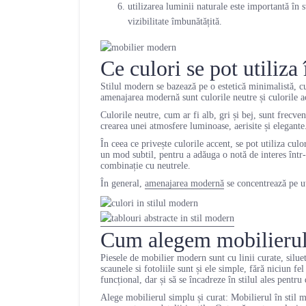
utilizarea luminii naturale este importantă în s
vizibilitate îmbunătățită.
Ce culori se pot utiliz
Stilul modern se bazează pe o estetică minimalistă, cur
amenajarea modernă sunt culorile neutre și culorile ac
Culorile neutre, cum ar fi alb, gri și bej, sunt frecve
crearea unei atmosfere luminoase, aerisite și elegante
În ceea ce privește culorile accent, se pot utiliza culo
un mod subtil, pentru a adăuga o notă de interes într-
combinație cu neutrele.
În general,
amenajarea modernă
se concentrează pe uti
Cum alegem mobilierul 
Piesele de mobilier modern sunt cu linii curate, silue
scaunele si fotoliile sunt și ele simple, fără niciun f
funcțional, dar și să se încadreze în stilul ales pentr
Alege mobilierul simplu și curat: Mobilierul în stil m