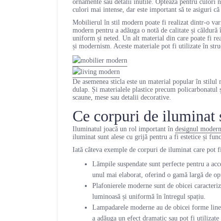
ornamente sau detalii inutile. Optează pentru culori n
culori mai intense, dar este important să te asiguri că 
Mobilierul în stil modern poate fi realizat dintr-o var
modern pentru a adăuga o notă de calitate și căldură î
uniform și neted. Un alt material din care poate fi re
și modernism. Aceste materiale pot fi utilizate în stru
De asemenea sticla este un material popular în stilul m
dulap. Și materialele plastice precum policarbonatul și 
scaune, mese sau detalii decorative.
Ce corpuri de iluminat 
Iluminatul joacă un rol important în
designul moder
iluminat sunt alese cu grijă pentru a fi estetice și fun
Iată câteva exemple de corpuri de iluminat care pot f
Lămpile suspendate sunt perfecte pentru a acce
unul mai elaborat, oferind o gamă largă de opți
Plafonierele moderne sunt de obicei caracteriza
luminoasă și uniformă în întregul spațiu.
Lampadarele moderne au de obicei forme lineare
a adăuga un efect dramatic sau pot fi utilizat