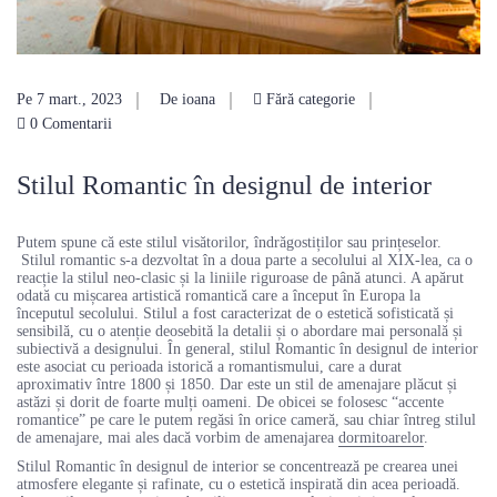
Pe 7 mart., 2023
De ioana
Fără categorie
0 Comentarii
Stilul Romantic în designul de interior
Putem spune că este stilul visătorilor, îndrăgostiților sau prințeselor.
Stilul romantic s-a dezvoltat în a doua parte a secolului al XIX-lea, ca o
reacție la stilul neo-clasic și la liniile riguroase de până atunci. A apărut
odată cu mișcarea artistică romantică care a început în Europa la
începutul secolului. Stilul a fost caracterizat de o estetică sofisticată și
sensibilă, cu o atenție deosebită la detalii și o abordare mai personală și
subiectivă a designului. În general, stilul Romantic în designul de interior
este asociat cu perioada istorică a romantismului, care a durat
aproximativ între 1800 și 1850. Dar este un stil de amenajare plăcut și
astăzi și dorit de foarte mulți oameni. De obicei se folosesc “accente
romantice” pe care le putem regăsi în orice cameră, sau chiar întreg stilul
de amenajare, mai ales dacă vorbim de amenajarea
dormitoarelor
.
Stilul Romantic în designul de interior se concentrează pe crearea unei
atmosfere elegante și rafinate, cu o estetică inspirată din acea perioadă.