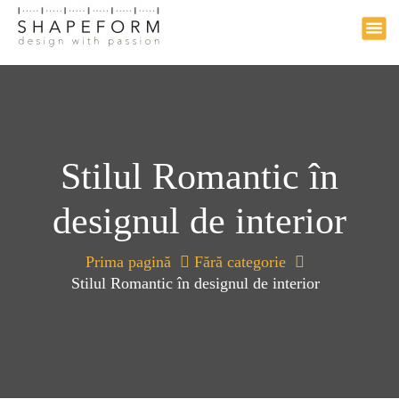
Design with passion
a
r
i
l
a
c
o
n
Stilul Romantic în
ț
i
designul de interior
n
u
t
Prima pagină
Fără categorie
Stilul Romantic în designul de interior