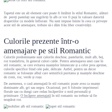
Tapetul este un alt element care poate fi întâlnit în stilul Romantic, alături
de pereți pastelați sau zugrăviți în alb ce vor fi puși în valoare datorită
draperiilor cu modele înflorate. Nu sunt impuse limite în ceea ce privește
acest stil de amenajare, trebuie să-i dăm frâu liber creativității.
Culorile prezente într-o
amenajare pe stil Romantic
Culorile predominante sunt culorile deschise, pastelurile, mult alb, bej,
roz trandafiriu, în general culori calde. Pentru amenajarea unei case în
stil romantic, se cere evitarea nuanțelor întunecate și a celor prea aprinse,
culorile specifice fiind cele pale, delicate. Astfel, pentru un decor
romantic se folosește albul care semnifică puritatea și nuanțele deschise
de crem, roz, verde și roșu.
De asemenea, o casă amenajată în stil romantic poate avea ca nuanțe
dominante alb, gri sau negru. Ocazional, pot fi folosite imprimeuri
florale sau cu dungi care redau încăperilor o notă personală și
primitoare.
O încăpere amenajată
în stil romantic nu trebuie să fie
neapărat roz.
.