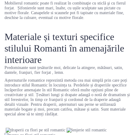
Mobilierul romantic poate fi realizat în combinaţie cu sticlă şi cu fierul
forjat. Șifonierele
sunt mari, înalte, cu ușile sculptate sau pictate cu
motive florale. Canapelele si scaunele pot fi tapisate cu materiale fine,
deschise la culoare, eventual cu motive florale.
Materiale și texturi specifice
stilului Romanti în amenajările
interioare
Predominante sunt țesăturile moi, delicate la atingere, mătăsuri, satin,
dantele, franjuri, fier forjat , lemn.
Așternuturile romantice reprezintă metoda cea mai simplă prin care poți
introduce stilul Romantic în locuința ta. Perdelele și draperiile specifice
încăperilor amenajate în stil Romantic oferă multe opțiuni pline de
creativitate și stil. Țesături lungi și drapate adaugă o notă de dramatism și
stil ferestrelor, în timp ce franjurii și cordonul de la draperie adaugă
detalii vizuale. Pentru draperii, așternuturi sau perne se utilizează
materiale bogate și moi, precum catifea, mătase și satin. Sunt materiale
special alese să te simți răsfățat.