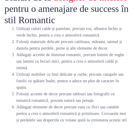
pentru o amenajare de success în
stil Romantic
Utilizați culori calde și pastelate, precum roz, albastru închis și
verde închis, pentru a crea o atmosferă romantică.
Folosiți materiale delicate precum catifeaua, mătasea, satinul și
dantela pentru perdele, perne și alte elemente de decor.
Adăugați accente de iluminat romantic, precum lumini de veghe
sau lumini cu becuri mici, pentru a crea o atmosferă caldă și
intimă.
Utilizați mobilier cu linii delicate și curbe, precum canapele sau
fotolii cu spătare înalte, pentru a aduce un plus de caracter în
spațiu.
Folosiți accente de decor precum tablouri sau fotografii cu
tematică romantică, precum natură sau peisaje.
Adăugați elemente de decor precum vaze cu flori sau candele
pentru a crea o atmosferă romantică și primitoare. Covoarele moi
și perdelele sau draperiile cu volane ajută la creionarea acestui stil.