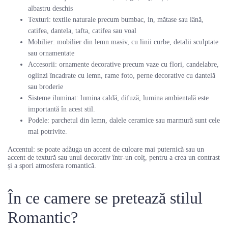
albastru deschis
Texturi: textile naturale precum bumbac, in, mătase sau lână,
catifea, dantela, tafta, catifea sau voal
Mobilier: mobilier din lemn masiv, cu linii curbe, detalii sculptate
sau ornamentate
Accesorii: ornamente decorative precum vaze cu flori, candelabre,
oglinzi încadrate cu lemn, rame foto, perne decorative cu dantelă
sau broderie
Sisteme iluminat: lumina caldă, difuză, lumina ambientală este
importantă în acest stil.
Podele: parchetul din lemn, dalele ceramice sau marmură sunt cele
mai potrivite.
Accentul: se poate adăuga un accent de culoare mai puternică sau un
accent de textură sau unul decorativ într-un colț, pentru a crea un contrast
și a spori atmosfera romantică.
În ce camere se pretează stilul
Romantic?