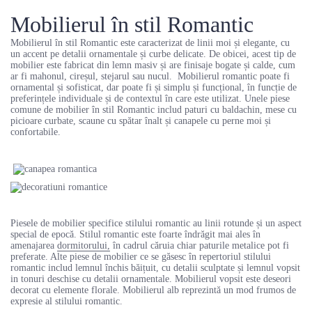
Mobilierul în stil Romantic
Mobilierul în stil Romantic este caracterizat de linii moi și elegante, cu
un accent pe detalii ornamentale și curbe delicate. De obicei, acest tip de
mobilier este fabricat din lemn masiv și are finisaje bogate și calde, cum
ar fi mahonul, cireșul, stejarul sau nucul. Mobilierul romantic poate fi
ornamental și sofisticat, dar poate fi și simplu și funcțional, în funcție de
preferințele individuale și de contextul în care este utilizat. Unele piese
comune de mobilier în stil Romantic includ paturi cu baldachin, mese cu
picioare curbate, scaune cu spătar înalt și canapele cu perne moi și
confortabile.
Piesele de mobilier specifice stilului romantic au linii rotunde și un aspect
special de epocă. Stilul romantic este foarte îndrăgit mai ales în
amenajarea
dormitorului,
în cadrul căruia chiar paturile metalice pot fi
preferate. Alte piese de mobilier ce se găsesc în repertoriul stilului
romantic includ lemnul închis băițuit, cu detalii sculptate și lemnul vopsit
in tonuri deschise cu detalii ornamentale. Mobilierul vopsit este deseori
decorat cu elemente florale. Mobilierul alb reprezintă un mod frumos de
expresie al stilului romantic.