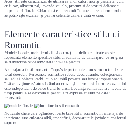
Acest stil este caracterizat de utilizarea unor culori moi și pastelate, cum
ar fi roz, albastru pal, lavandă sau alb, precum și de texturi delicate și
imprimeuri florale. Chiar dacă este renumit în amenajarea dormitorului,
se potrivește excelent și pentru celelalte camere dintr-o casă.
Elemente caracteristice stilului
Romantic
Modele florale, mobilierul alb si decorațiuni delicate – toate acestea
reprezintă elemente specifice stilului romantic de amenajare, ce au grijă
să transforme orice atmosferă într-una plăcută.
Amenajarea în stil romantic împrăștie pretutindeni un șarm cu totul și cu
totul deosebit. Persoanele romantice iubesc decorațiunile, colecționează
sau adună obiecte vechi, cu o anumită poveste sau istorie impresionantă,
însă achiziționează atunci când au ocazia și lucruri noi. În orice caz, stilul
este independent de orice trend futurist. Locuința romantică are nevoie de
timp pentru a se dezvolta și pentru a fi expresia stilului pe care îl
reprezintă.
Notiunile cheie care oglindesc foarte bine stilul romantic în amenajările
interioare sunt culoarea albă, trandafirii, decorațiunile joviale și confortul
suprem.