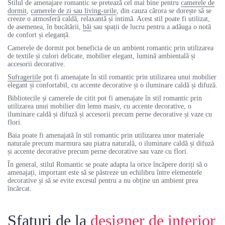
Stilul de amenajare romantic se pretează cel mai bine pentru
camerele de
dormit
,
camerele de zi sau living-urile
, din cauza cărora se dorește să se
creeze o atmosferă caldă, relaxantă și intimă. Acest stil poate fi utilizat,
de asemenea, în bucătării,
băi
sau spații de lucru pentru a adăuga o notă
de confort și eleganță.
Camerele de dormit pot beneficia de un ambient romantic prin utilizarea
de textile și culori delicate, mobilier elegant, lumină ambientală și
accesorii decorative.
Sufrageriile
pot fi amenajate în stil romantic prin utilizarea unui mobilier
elegant și confortabil, cu accente decorative și o iluminare caldă și difuză.
Bibliotecile și camerele de citit pot fi amenajate în stil romantic prin
utilizarea unui mobilier din lemn masiv, cu accente decorative, o
iluminare caldă și difuză și accesorii precum perne decorative și vaze cu
flori.
Baia poate fi amenajată în stil romantic prin utilizarea unor materiale
naturale precum marmura sau piatra naturală, o iluminare caldă și difuză
și accente decorative precum perne decorative sau vaze cu flori.
În general, stilul Romantic se poate adapta la orice încăpere doriți să o
amenajați, important este să se păstreze un echilibru între elementele
decorative și să se evite excesul pentru a nu obține un ambient prea
încărcat.
Sfaturi de la
designer de interior