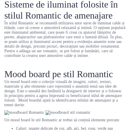
Sisteme de iluminat folosite în
stilul Romantic de amenajare
În stilul Romantic se recomandă utilizarea unor surse de iluminat calde și
blânde, care să creeze o atmosferă relaxantă și intimă. O opțiune populară
este iluminatul ambiental, care poate fi creat cu ajutorul lămpilor de
perete, abajururilor sau plafonierelor care emit o lumină difuză. În plus,
se poate utiliza și iluminatul accent pentru a evidenția anumite zone sau
detalii de design, precum picturi, decorațiuni sau mobilier ornamentat.
Pentru a adăuga un aer romantic, se pot folosi și lumânări, care să
contribuie la crearea unei atmosfere calde și intime.
Mood board pe stil Romantic
Un mood board este o colecție vizuală de imagini, culori, texturi,
materiale și alte elemente care reprezintă o anumită temă sau idee de
design. Este o unealtă des întâlnită la designerii de interior și o folosesc
în principiu pentru a agrea împreună cu beneficiarul stilul de amenajare
folosit. Mood boardul ajută la identificarea stilului de amenajare și a
temei dorite.
Un mood board în stil Romantic ar trebui să conțină elemente precum:
Culori: nuanțe delicate de roz, alb, gri, bej, roșu, verde sau