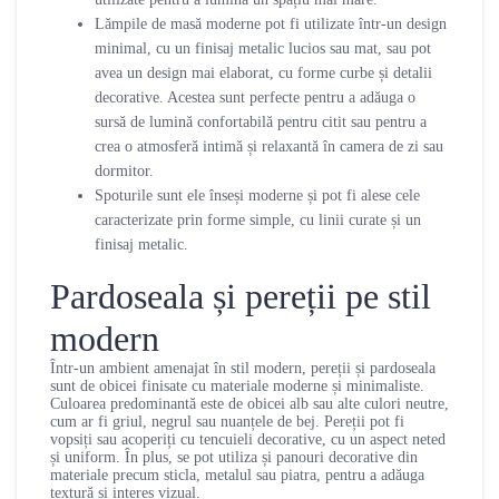
Lămpile de masă moderne pot fi utilizate într-un design
minimal, cu un finisaj metalic lucios sau mat, sau pot
avea un design mai elaborat, cu forme curbe și detalii
decorative. Acestea sunt perfecte pentru a adăuga o
sursă de lumină confortabilă pentru citit sau pentru a
crea o atmosferă intimă și relaxantă în camera de zi sau
dormitor.
Spoturile sunt ele înseși moderne și pot fi alese cele
caracterizate prin forme simple, cu linii curate și un
finisaj metalic.
Pardoseala și pereții pe stil
modern
Într-un ambient amenajat în stil modern, pereții și pardoseala
sunt de obicei finisate cu materiale moderne și minimaliste.
Culoarea predominantă este de obicei alb sau alte culori neutre,
cum ar fi griul, negrul sau nuanțele de bej. Pereții pot fi
vopsiți sau acoperiți cu tencuieli decorative, cu un aspect neted
și uniform. În plus, se pot utiliza și panouri decorative din
materiale precum sticla, metalul sau piatra, pentru a adăuga
textură și interes vizual.