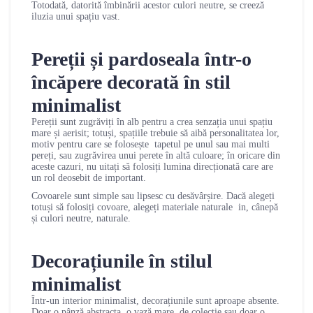
Totodată, datorită îmbinării acestor culori neutre, se creeză
iluzia unui spațiu vast.
Pereții și pardoseala într-o
încăpere decorată în stil
minimalist
Pereții sunt zugrăviți în alb pentru a crea senzația unui spațiu
mare și aerisit; totuși, spațiile trebuie să aibă personalitatea lor,
motiv pentru care se folosește tapetul pe unul sau mai multi
pereți, sau zugrăvirea unui perete în altă culoare; în oricare din
aceste cazuri, nu uitați să folosiți lumina direcționată care are
un rol deosebit de important.
Covoarele sunt simple sau lipsesc cu desăvârșire. Dacă alegeți
totuși să folosiți covoare, alegeți materiale naturale in, cânepă
și culori neutre, naturale.
Decorațiunile în stilul
minimalist
Într-un interior minimalist, decorațiunile sunt aproape absente.
Doar o pânză abstracta, o vază mare, de colecție sau doar o