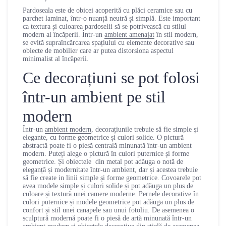
Pardoseala este de obicei acoperită cu plăci ceramice sau cu
parchet laminat, într-o nuanță neutră și simplă. Este important
ca textura și culoarea pardoselii să se potrivească cu stilul
modern al încăperii. Într-un
ambient amenajat
în stil modern,
se evită supraîncărcarea spațiului cu elemente decorative sau
obiecte de mobilier care ar putea distorsiona aspectul
minimalist al încăperii.
Ce decorațiuni se pot folosi
într-un ambient pe stil
modern
Într-un
ambient modern
, decorațiunile trebuie să fie simple și
elegante, cu forme geometrice și culori solide. O pictură
abstractă poate fi o piesă centrală minunată într-un ambient
modern. Puteți alege o pictură în culori puternice și forme
geometrice. Și obiectele din metal pot adăuga o notă de
eleganță și modernitate într-un ambient, dar și acestea trebuie
să fie create in linii simple și forme geometrice. Covoarele pot
avea modele simple și culori solide și pot adăuga un plus de
culoare și textură unei camere moderne. Pernele decorative în
culori puternice și modele geometrice pot adăuga un plus de
confort și stil unei canapele sau unui fotoliu. De asemenea o
sculptură modernă poate fi o piesă de artă minunată într-un