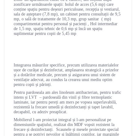
zonificare următoarele spații: holul de acces (5,6 mp) care
conține spațiu pentru deșeuri periculoase, recepția și vestiarul,
sala de așteptare (7,8 mp), un cabinet pentru consultații de 9,5
mp, o sală de tratamente de 10,3 mp, grup sanitar ( mp)
compartimentat pentru personal și pacienți , Hol intermediar
de 1,5 mp, spațiu tehnic de 0,6 mp și încă un spațiu
suplimentar pentru copii de 5,45 mp
Integrarea măsurilor specifice, precum utilizarea materialelor
ușor de curățat și dezinfectat, amplasarea strategică a prizelor
și a dotărilor medicale, precum și asigurarea unui sistem de
ventilație adecvat, au condus la crearea unui mediu optim
pentru copii și părinți.
Pentru pardoseala am ales linoleum antibacterian, pentru trafic
intens și LVT – pardoseală din vinil și fibre termoplastic
laminate, iar pentru pereți am mers pe vopsea superlavabilă,
rezistentă la frecare umedă și dezinfectanți și tapet lavabil,
decapabil, cu adeziv preaplicat.
Mobilierul l-am proiectat integral și l-am personalizat pe
dimensiunile spațiului, realizat din MDF vopsit rezistent la
frecare și dezinfectanți. Scaunele și mesele proiectate special
pentru a se potrivi nevoilor și înălțimii copiilor, iar marginile