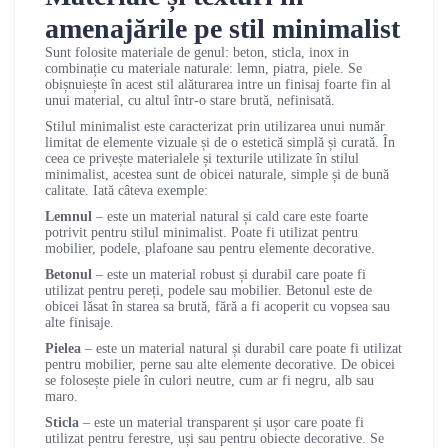
amenajările pe stil minimalist
Sunt folosite materiale de genul: beton, sticla, inox in
combinație cu materiale naturale: lemn, piatra, piele. Se
obișnuiește în acest stil alăturarea intre un finisaj foarte fin al
unui material, cu altul într-o stare brută, nefinisată.
Stilul minimalist este caracterizat prin utilizarea unui număr
limitat de elemente vizuale și de o estetică simplă și curată. În
ceea ce privește materialele și texturile utilizate în stilul
minimalist, acestea sunt de obicei naturale, simple și de bună
calitate. Iată câteva exemple:
Lemnul
– este un material natural și cald care este foarte
potrivit pentru stilul minimalist. Poate fi utilizat pentru
mobilier, podele, plafoane sau pentru elemente decorative.
Betonul
– este un material robust și durabil care poate fi
utilizat pentru pereți, podele sau mobilier. Betonul este de
obicei lăsat în starea sa brută, fără a fi acoperit cu vopsea sau
alte finisaje.
Pielea
– este un material natural și durabil care poate fi utilizat
pentru mobilier, perne sau alte elemente decorative. De obicei
se folosește piele în culori neutre, cum ar fi negru, alb sau
maro.
Sticla
– este un material transparent și ușor care poate fi
utilizat pentru ferestre, uși sau pentru obiecte decorative. Se