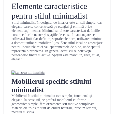
Elemente caracteristice
pentru stilul minimalist
Stilul minimalist în designul de interior este un stil simplu, dar
elegant, care se concentrează pe esențial și elimină orice
element suplimentar. Minimalismul este caracterizat de liniile
curate, culorile neutre și spațiile deschise. În amenajare se
utilizează linii clar definite, suprafețele dure, utilizarea minimă
a decorațiunilor și mobilierul jos. Este stilul ideal de amenajare
pentru locuințele mici sau apartamentele de bloc, unde spațiul
reprezintă o problemă. În general acest stil se potrivește
persoanelor tinere și active. Spațiul este masculin, rece, stilat,
elegant.
Mobilierul specific stilului
minimalist
Mobilierul în stilul minimalist este simplu, funcțional și
elegant. În acest stil, se preferă mobilierul cu forme
geometrice simple, fără ornamente sau motive complicate.
Materialele folosite sunt de obicei naturale, precum lemnul,
metalul și sticla.