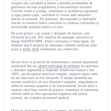
recepție este concepută și pentru a permite personalului să
gestioneze eficient programările și documentația necesară.
Culorile vesele și jucăușe, combinate cu mobilierul ergonomic
și sigur pentru copii, contribuie la crearea unei atmosfere
plăcute și relaxante. De asemenea, decorațiunile și ilustrațiile
murale cu tematică ludică contribuie la creșterea confortului și
atractivității spațiului pentru cei mici.
De acest proiect s-au ocupat 2 designeri de interior, care
formează încă din 2015 studioul de amenajări interioare și
design SHAPEFORM : Elena Constantin si Ioana Ignat. Au
finalizat deja 6 proiecte de amenajare cabinete medicale până
acum și
multe altele
rezidențiale sau comerciale.
Ne-am dorit ca proiectul de transformare a acestui apartament
rezidențial într-un
cabinet individual de pediatrie
să reprezinte
o abordare ingenioasă și inspirată. Implicarea noastră a fost
100%, am decopertat interiorul complet, singurul aspect unde
nu am intervenit au fost ferestrele. O atenție deosebită am
acordat zonificării cât mai eficiente a spațiului, asigurându-ne
astfel de coerența spațiului și de funcționalități Ne-am dorit o
separare clară între zonele de primire, consultații și tratamente,
oferind astfel un flux operațional organizat atât pentru
pacienți, dar și pentru personalul medical.
Dintr-un apartament clasic cu 2 camere, am obținut după