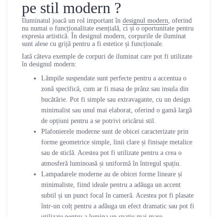
pe stil modern ?
Iluminatul joacă un rol important în
designul modern
, oferind
nu numai o funcționalitate esențială, ci și o oportunitate pentru
expresia artistică. În designul modern, corpurile de iluminat
sunt alese cu grijă pentru a fi estetice și funcționale.
Iată câteva exemple de corpuri de iluminat care pot fi utilizate
în designul modern:
Lămpile suspendate sunt perfecte pentru a accentua o
zonă specifică, cum ar fi masa de prânz sau insula din
bucătărie. Pot fi simple sau extravagante, cu un design
minimalist sau unul mai elaborat, oferind o gamă largă
de opțiuni pentru a se potrivi oricărui stil.
Plafonierele moderne sunt de obicei caracterizate prin
forme geometrice simple, linii clare și finisaje metalice
sau de sticlă. Acestea pot fi utilizate pentru a crea o
atmosferă luminoasă și uniformă în întregul spațiu.
Lampadarele moderne au de obicei forme lineare și
minimaliste, fiind ideale pentru a adăuga un accent
subtil și un punct focal în cameră. Acestea pot fi plasate
într-un colț pentru a adăuga un efect dramatic sau pot fi
utilizate pentru a lumina un spațiu mai mare.