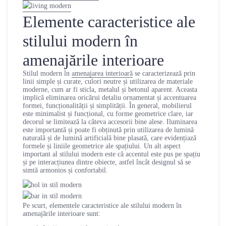
Elemente caracteristice ale
stilului modern în
amenajările interioare
Stilul modern în
amenajarea interioară
se caracterizează prin
linii simple și curate, culori neutre și utilizarea de materiale
moderne, cum ar fi sticla, metalul și betonul aparent. Aceasta
implică eliminarea oricărui detaliu ornamentat și accentuarea
formei, funcționalității și simplității. În general, mobilierul
este minimalist și funcțional, cu forme geometrice clare, iar
decorul se limitează la câteva accesorii bine alese. Iluminarea
este importantă și poate fi obținută prin utilizarea de lumină
naturală și de lumină artificială bine plasată, care evidențiază
formele și liniile geometrice ale spațiului. Un alt aspect
important al stilului modern este că accentul este pus pe spațiu
și pe interacțiunea dintre obiecte, astfel încât designul să se
simtă armonios și confortabil.
Pe scurt, elementele caracteristice ale stilului modern în
amenajările interioare sunt: