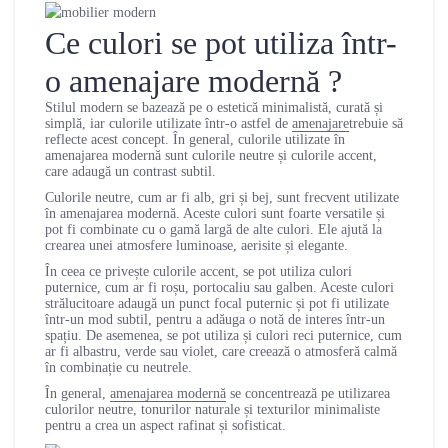
Ce culori se pot utiliza într-
o amenajare modernă ?
Stilul modern se bazează pe o estetică minimalistă, curată și
simplă, iar culorile utilizate într-o astfel de
amenajare
trebuie să
reflecte acest concept. În general, culorile utilizate în
amenajarea modernă sunt culorile neutre și culorile accent,
care adaugă un contrast subtil.
Culorile neutre, cum ar fi alb, gri și bej, sunt frecvent utilizate
în amenajarea modernă. Aceste culori sunt foarte versatile și
pot fi combinate cu o gamă largă de alte culori. Ele ajută la
crearea unei atmosfere luminoase, aerisite și elegante.
În ceea ce privește culorile accent, se pot utiliza culori
puternice, cum ar fi roșu, portocaliu sau galben. Aceste culori
strălucitoare adaugă un punct focal puternic și pot fi utilizate
într-un mod subtil, pentru a adăuga o notă de interes într-un
spațiu. De asemenea, se pot utiliza și culori reci puternice, cum
ar fi albastru, verde sau violet, care creează o atmosferă calmă
în combinație cu neutrele.
În general,
amenajarea modernă
se concentrează pe utilizarea
culorilor neutre, tonurilor naturale și texturilor minimaliste
pentru a crea un aspect rafinat și sofisticat.