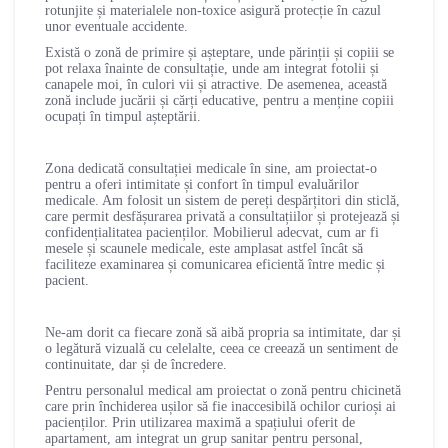
rotunjite și materialele non-toxice asigură protecție în cazul
unor eventuale accidente.
Există o zonă de primire și așteptare, unde părinții și copiii se
pot relaxa înainte de consultație, unde am integrat fotolii și
canapele moi, în culori vii și atractive. De asemenea, această
zonă include jucării și cărți educative, pentru a menține copiii
ocupați în timpul așteptării.
Zona dedicată consultației medicale în sine, am proiectat-o
pentru a oferi intimitate și confort în timpul evaluărilor
medicale. Am folosit un sistem de pereți despărțitori din sticlă,
care permit desfășurarea privată a consultațiilor și protejează și
confidențialitatea pacienților. Mobilierul adecvat, cum ar fi
mesele și scaunele medicale, este amplasat astfel încât să
faciliteze examinarea și comunicarea eficientă între medic și
pacient.
Ne-am dorit ca fiecare zonă să aibă propria sa intimitate, dar și
o legătură vizuală cu celelalte, ceea ce creează un sentiment de
continuitate, dar și de încredere.
Pentru personalul medical am proiectat o zonă pentru chicinetă
care prin închiderea ușilor să fie inaccesibilă ochilor curioși ai
pacienților. Prin utilizarea maximă a spațiului oferit de
apartament, am integrat un grup sanitar pentru personal,