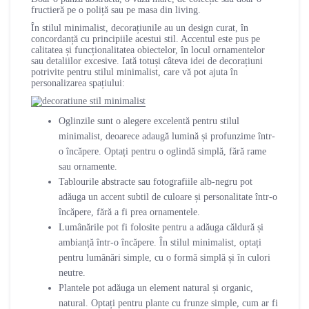
fructieră pe o poliță sau pe masa din living.
În stilul minimalist, decorațiunile au un design curat, în
concordanță cu principiile acestui stil. Accentul este pus pe
calitatea și funcționalitatea obiectelor, în locul ornamentelor
sau detaliilor excesive. Iată totuși câteva idei de decorațiuni
potrivite pentru stilul minimalist, care vă pot ajuta în
personalizarea spațiului:
Oglinzile sunt o alegere excelentă pentru stilul
minimalist, deoarece adaugă lumină și profunzime într-
o încăpere. Optați pentru o oglindă simplă, fără rame
sau ornamente.
Tablourile abstracte sau fotografiile alb-negru pot
adăuga un accent subtil de culoare și personalitate într-o
încăpere, fără a fi prea ornamentele.
Lumânările pot fi folosite pentru a adăuga căldură și
ambianță într-o încăpere. În stilul minimalist, optați
pentru lumânări simple, cu o formă simplă și în culori
neutre.
Plantele pot adăuga un element natural și organic,
natural. Optați pentru plante cu frunze simple, cum ar fi