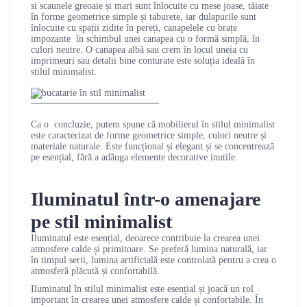
si scaunele greoaie și mari sunt înlocuite cu mese joase, tăiate
în forme geometrice simple și taburete, iar dulapurile sunt
înlocuite cu spații zidite în pereți, canapelele cu brațe
impozante în schimbul unei canapea cu o formă simplă, în
culori neutre. O canapea albă sau crem în locul uneia cu
imprimeuri sau detalii bine conturate este soluția ideală în
stilul minimalist.
Ca o concluzie, putem spune că mobilierul în stilul minimalist
este caracterizat de forme geometrice simple, culori neutre și
materiale naturale. Este funcțional și elegant și se concentrează
pe esențial, fără a adăuga elemente decorative inutile.
Iluminatul într-o amenajare
pe stil minimalist
Iluminatul este esențial, deoarece contribuie la crearea unei
atmosfere calde și primitoare. Se preferă lumina naturală, iar
în timpul serii, lumina artificială este controlată pentru a crea o
atmosferă plăcută și confortabilă.
Iluminatul în stilul minimalist este esențial și joacă un rol
important în crearea unei atmosfere calde și confortabile. În