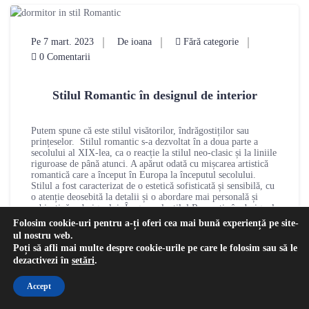
Pe 7 mart. 2023
De ioana
Fără categorie
0 Comentarii
Stilul Romantic în designul de interior
Putem spune că este stilul visătorilor, îndrăgostiților sau
prințeselor. Stilul romantic s-a dezvoltat în a doua parte a
secolului al XIX-lea, ca o reacție la stilul neo-clasic și la liniile
riguroase de până atunci. A apărut odată cu mișcarea artistică
romantică care a început în Europa la începutul secolului.
Stilul a fost caracterizat de o estetică sofisticată și sensibilă, cu
o atenție deosebită la detalii și o abordare mai personală și
subiectivă a designului. În general, stilul Romantic în designul
de interior este asociat cu perioada istorică a romantismului,
Folosim cookie-uri pentru a-ți oferi cea mai bună experiență pe site-
care a durat aproximativ între 1800 și 1850. Dar este un stil de
ul nostru web.
amenajare plăcut și astăzi și dorit de foarte mulți oameni. De
Poți să afli mai multe despre cookie-urile pe care le folosim sau să le
obicei se folosesc “accente romantice” pe care le putem regăsi
dezactivezi în
setări
.
în orice cameră, sau chiar întreg stilul de amenajare, mai ales
dacă vorbim de amenajarea
dormitoarelor
.
Accept
Stilul Romantic în designul de interior se concentrează pe
crearea unei atmosfere elegante și rafinate, cu o estetică