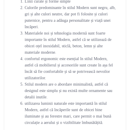
Linii curate și forme simple
Culorile predominante în stilul Modern sunt negru, alb,
gri și alte culori neutre, dar pot fi folosite și culori
puternice, pentru a adăuga personalitate și viață unei
încăperi.
Materialele noi și tehnologia modernă sunt foarte
importante în stilul Modern, astfel că se utilizează de
obicei oțel inoxidabil, sticlă, beton, lemn și alte
materiale moderne.
confortul ergonomic este esențial în stilul Modern,
astfel că mobilierul și accesoriile sunt create în așa fel
încât să fie confortabile și să se potrivească nevoilor
utilizatorilor.
Stilul modern are o abordare minimalistă, astfel că
designul este simplu și nu există multe ornamente sau
detalii inutile.
utilizarea luminii naturale este importantă în stilul
Modern, astfel că încăperile sunt de obicei bine
iluminate și au ferestre mari, care permit o mai bună
circulație a aerului și o vizibilitate îmbunătățită.