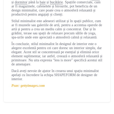
și
dormitor
până la
baie
și
bucătărie
. Spațiile comerciale, cum
ar fi magazinele, cafenelele și birourile, pot beneficia de un
design minimalist, care poate crea o atmosferă relaxantă și
productivă pentru angajați și clienți.
Stilul minimalist este adeseori utilizat și în spații publice, cum
ar fi muzeele sau galeriile de artă, pentru a accentua operele de
artă și pentru a crea un mediu calm și concentrat. Dar și în
grădini, terase sau spații de relaxare precum sălile de yoga,
spa-urile unde este apreciată o atmosferă calmă și relaxantă.
În concluzie, stilul minimalist în designul de interior este o
alegere excelentă pentru cei care doresc un interior simplu, dar
elegant. Acest stil se concentrează pe esențial și elimină orice
element suplimentar, iar astfel, creează o atmosferă relaxantă și
primitoare. Nu uita expresia “less is more” specifică acestui stil
de amenajare.
Dacă aveți nevoie de ajutor în crearea unui spațiu minimalist
apelați cu încredere la echipa SHAPEFORM de designer de
interior.
Poze: gettyimages.com