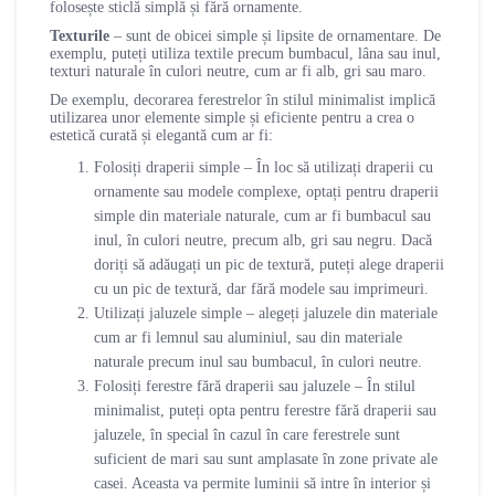
folosește sticlă simplă și fără ornamente.
Texturile
– sunt de obicei simple și lipsite de ornamentare. De
exemplu, puteți utiliza textile precum bumbacul, lâna sau inul,
texturi naturale în culori neutre, cum ar fi alb, gri sau maro.
De exemplu, decorarea ferestrelor în stilul minimalist implică
utilizarea unor elemente simple și eficiente pentru a crea o
estetică curată și elegantă cum ar fi:
Folosiți draperii simple – În loc să utilizați draperii cu
ornamente sau modele complexe, optați pentru draperii
simple din materiale naturale, cum ar fi bumbacul sau
inul, în culori neutre, precum alb, gri sau negru. Dacă
doriți să adăugați un pic de textură, puteți alege draperii
cu un pic de textură, dar fără modele sau imprimeuri.
Utilizați jaluzele simple – alegeți jaluzele din materiale
cum ar fi lemnul sau aluminiul, sau din materiale
naturale precum inul sau bumbacul, în culori neutre.
Folosiți ferestre fără draperii sau jaluzele – În stilul
minimalist, puteți opta pentru ferestre fără draperii sau
jaluzele, în special în cazul în care ferestrele sunt
suficient de mari sau sunt amplasate în zone private ale
casei. Aceasta va permite luminii să intre în interior și