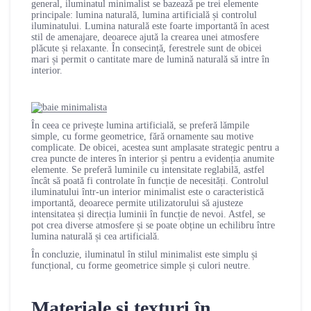
general, iluminatul minimalist se bazează pe trei elemente
principale: lumina naturală, lumina artificială și controlul
iluminatului. Lumina naturală este foarte importantă în acest
stil de amenajare, deoarece ajută la crearea unei atmosfere
plăcute și relaxante. În consecință, ferestrele sunt de obicei
mari și permit o cantitate mare de lumină naturală să intre în
interior.
În ceea ce privește lumina artificială, se preferă lămpile
simple, cu forme geometrice, fără ornamente sau motive
complicate. De obicei, acestea sunt amplasate strategic pentru a
crea puncte de interes în interior și pentru a evidenția anumite
elemente. Se preferă luminile cu intensitate reglabilă, astfel
încât să poată fi controlate în funcție de necesități. Controlul
iluminatului într-un interior minimalist este o caracteristică
importantă, deoarece permite utilizatorului să ajusteze
intensitatea și direcția luminii în funcție de nevoi. Astfel, se
pot crea diverse atmosfere și se poate obține un echilibru între
lumina naturală și cea artificială.
În concluzie, iluminatul în stilul minimalist este simplu și
funcțional, cu forme geometrice simple și culori neutre.
Materiale și texturi în