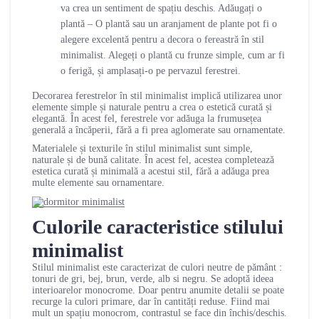
va crea un sentiment de spațiu deschis. Adăugați o
plantă – O plantă sau un aranjament de plante pot fi o
alegere excelentă pentru a decora o fereastră în stil
minimalist. Alegeți o plantă cu frunze simple, cum ar fi
o ferigă, și amplasați-o pe pervazul ferestrei.
Decorarea ferestrelor în stil minimalist implică utilizarea unor
elemente simple și naturale pentru a crea o estetică curată și
elegantă. În acest fel, ferestrele vor adăuga la frumusețea
generală a încăperii, fără a fi prea aglomerate sau ornamentate.
Materialele și texturile în stilul minimalist sunt simple,
naturale și de bună calitate. În acest fel, acestea completează
estetica curată și minimală a acestui stil, fără a adăuga prea
multe elemente sau ornamentare.
Culorile caracteristice stilului
minimalist
Stilul minimalist este caracterizat de culori neutre de pământ :
tonuri de gri, bej, brun, verde, alb si negru. Se adoptă ideea
interioarelor monocrome. Doar pentru anumite detalii se poate
recurge la culori primare, dar în cantități reduse. Fiind mai
mult un spațiu monocrom, contrastul se face din închis/deschis.