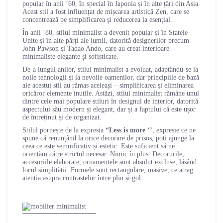
popular în anii ’60, în special în Japonia și în alte țări din Asia.
Acest stil a fost influențat de mișcarea artistică Zen, care se
concentrează pe simplificarea și reducerea la esențial.
În anii ’80, stilul minimalist a devenit popular și în Statele
Unite și în alte părți ale lumii, datorită designerilor precum
John Pawson și Tadao Ando, care au creat interioare
minimaliste elegante și sofisticate.
De-a lungul anilor, stilul minimalist a evoluat, adaptându-se la
noile tehnologii și la nevoile oamenilor, dar principiile de bază
ale acestui stil au rămas aceleași – simplificarea și eliminarea
oricăror elemente inutile. Astăzi, stilul minimalist rămâne unul
dintre cele mai populare stiluri în designul de interior, datorită
aspectului său modern și elegant, dar și a faptului că este ușor
de întreținut și de organizat.
Stilul pornește de la expresia
“Less is more ‘’
, expresie ce ne
spune că renunțând la orice decorare de prisos, poți ajunge la
ceea ce este semnificativ și estetic. Este suficient să ne
orientăm către strictul necesar. Nimic în plus. Decorurile,
accesoriile elaborate, ornamentele sunt absolut excluse, lăsând
locul simplității. Formele sunt rectangulare, masive, ce atrag
atenția asupra contrastelor între plin și gol.