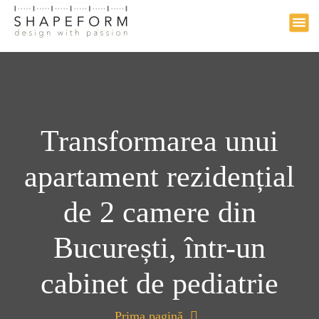
Design with passion
a
r
i
l
a
c
o
n
Transformarea unui
ț
i
apartament rezidențial
n
u
t
de 2 camere din
București, într-un
cabinet de pediatrie
Prima pagină