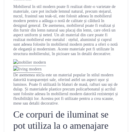
Mobilierul în stil modern poate fi realizat dintr-o varietate de
materiale, care pot include lemnul natural, precum stejarul,
nucul, frasinul sau teak-ul, este folosit adesea în mobilierul
modern pentru a adăuga o notă de calitate și căldură în
designul general. De asemenea, mobilierul poate fi realizat și
din furnir din lemn natural sau placaj din lemn, care oferă un
aspect uniform și neted. Un alt material din care poate fi
realizat mobilierul este metalul : oțelul, aluminiul și cuprul
sunt adesea folosite în mobilierul modern pentru a oferi o notă
de eleganță și modernism. Aceste materiale pot fi utilizate în
structura mobilierului, în picioare sau în detalii decorative.
De asemenea sticla este un material popular în stilul modern
datorită transparenței sale, oferind astfel un aspect ușor și
luminos. Poate fi utilizată în blaturi de masă, rafturi sau uși de
dulap. Și materialele plastice precum policarbonatul și acrilul
sunt folosite adesea în mobilierul modern datorită rezistenței și
flexibilității lor. Acestea pot fi utilizate pentru a crea scaune,
mese sau detalii decorative.
Ce corpuri de iluminat se
pot utiliza la o amenajare