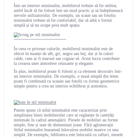
Într-un interior minimalist, mobilierul trebuie să fie utilitar,
astfel încât să fie folosit într-un mod practic și să îndeplinească
nevoile utilizatorului. De exemplu, un scaun sau un fotoliu
minimalist trebuie să fie confortabil, dar să aibă o formă
simplă și să nu ocupe prea mult spațiu.
În ceea ce privește culorile, mobilierul minimalist este de
obicei în nuanțe de alb, gri, negru sau bej, dar și în culori
calde, cum ar fi maroul sau cognac-ul. Acest lucru contribuie
la crearea unei atmosfere relaxante și elegante.
În plus, mobilierul poate fi folosit și ca element decorativ într-
un interior minimalist. De exemplu, o masă simplă din lemn
poate fi combinată cu scaune sau fotolii cu forme geometrice
simple pentru a crea un interior echilibrat și armonios.
Putem spune că stilul minimalist este caracterizat prin
simplitatea liniei mobilierului care se regăsește în cantități
minimale în cadrul amenajării. Piesele de mobilier au forme
simple, fine și sunt de dimensiuni joase. Fără aglomerație.
Stilul minimalist înseamnă înlocuirea mobilei masive cu una
simplă. De exemplu, biblioteca este înlocuită cu rafturi, mesele