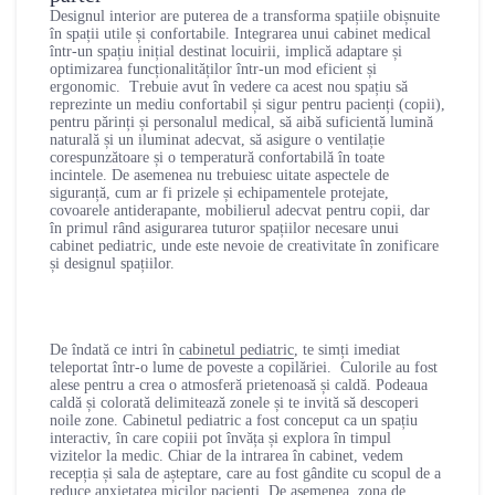
Designul interior are puterea de a transforma spațiile obișnuite
în spații utile și confortabile. Integrarea unui cabinet medical
într-un spațiu inițial destinat locuirii, implică adaptare și
optimizarea funcționalităților într-un mod eficient și
ergonomic. Trebuie avut în vedere ca acest nou spațiu să
reprezinte un mediu confortabil și sigur pentru pacienți (copii),
pentru părinți și personalul medical, să aibă suficientă lumină
naturală și un iluminat adecvat, să asigure o ventilație
corespunzătoare și o temperatură confortabilă în toate
incintele. De asemenea nu trebuiesc uitate aspectele de
siguranță, cum ar fi prizele și echipamentele protejate,
covoarele antiderapante, mobilierul adecvat pentru copii, dar
în primul rând asigurarea tuturor spațiilor necesare unui
cabinet pediatric, unde este nevoie de creativitate în zonificare
și designul spațiilor.
De îndată ce intri în
cabinetul pediatric
, te simți imediat
teleportat într-o lume de poveste a copilăriei. Culorile au fost
alese pentru a crea o atmosferă prietenoasă și caldă. Podeaua
caldă și colorată delimitează zonele și te invită să descoperi
noile zone. Cabinetul pediatric a fost conceput ca un spațiu
interactiv, în care copiii pot învăța și explora în timpul
vizitelor la medic. Chiar de la intrarea în cabinet, vedem
recepția și sala de așteptare, care au fost gândite cu scopul de a
reduce anxietatea micilor pacienți. De asemenea, zona de