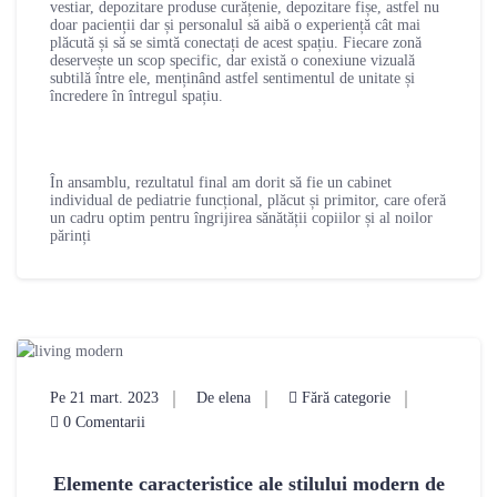
vestiar, depozitare produse curățenie, depozitare fișe, astfel nu
doar pacienții dar și personalul să aibă o experiență cât mai
plăcută și să se simtă conectați de acest spațiu. Fiecare zonă
deservește un scop specific, dar există o conexiune vizuală
subtilă între ele, menținând astfel sentimentul de unitate și
încredere în întregul spațiu.
În ansamblu, rezultatul final am dorit să fie un cabinet
individual de pediatrie funcțional, plăcut și primitor, care oferă
un cadru optim pentru îngrijirea sănătății copiilor și al noilor
părinți
Pe 21 mart. 2023
De elena
Fără categorie
0 Comentarii
Elemente caracteristice ale stilului modern de