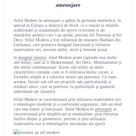
amenajare
Stilul Modern în amenajare a apărut în perioada interbelică, în
special în Europa și America de Nord, ca o reacție la stilurile
tradiționale și ornamentale ale epocii victoriene și ale
mișcărilor artistice care i-au urmat, precum Art Nouveau și Art
Deco. Stilul Modern a fost influențat de mișcarea Bauhaus din
Germania, care promova designul funcțional și folosirea
materialelor noi, precum oțelul, sticla și betonul armat.
în
designul interior
, stilul Modern poate cuprinde mai multe
sub-stiluri, cum ar fi Modernismul, Art Deco, Minimalismul și
alte stiluri contemporane. Aceste sub-stiluri au unele
caracteristici comune, cum ar fi utilizarea linilor curate, a
formelor simple și a culorilor neutre sau puternice. Cu toate
acestea, fiecare sub-stil are propriile sale particularități și
trăsături unice, care se potrivesc cu preferințele și gusturile
individuale ale clienților.
Stilul Modern se caracterizează prin utilizarea materialelor noi,
a tehnologiei moderne și a confortului ergonomic, într-un mod
care este estetic și funcțional. Stilul Modern în
amenajare
se
caracterizează prin simplificare și minimalism, prin folosirea
liniilor drepte și geometrice, precum și prin utilizarea
materialelor noi și tehnologiilor inovatoare ale epocii.