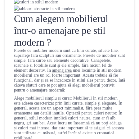
Cum alegem mobilierul
într-o amenajare pe stil
modern ?
Piesele de mobilier modern sunt cu linii curate, siluete fine,
suprafețe fără sculpturi sau ornamente. Piesele de mobilier sunt
simple, fără curbe sau elemente decorative. Canapelele,
scaunele si fotoliile sunt și ele simple, fără niciun fel de
element decorativ. În
amenajarea
unei locuințe în stil modern,
mobilierul are un rol foarte important. Acesta trebuie să fie
funcțional, dar și să se încadreze în stilul ales pentru decor. Iată
câteva sfaturi care te pot ajuta să alegi mobilierul potrivit
pentru o amenajare modernă:
Alege mobilierul simplu și curat: Mobilierul în stil modern
este adesea caracterizat prin linii curate, simple și elegante. În
general, acesta are un aspect minimalist, fără prea multe
ornamente sau detalii inutile. Optează pentru culori neutre: În
general, stilul modern implică culori neutre, cum ar fi alb,
negru, gri sau bej. Acest lucru nu înseamnă că nu poți adăuga
și culori mai intense, dar este important să te asiguri că acestea
sunt utilizate cu măsură, astfel încât să existe o cromatică
echilibrată.