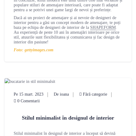
În concluzie, stilul modern este unul dintre cele mai versatile și
populare stiluri de amenajare interioară, care poate fi adaptat
pentru a se potrivi unei game largi de nevoi și preferințe.
Dacă ai un proiect de amenajare și ai nevoie de designeri de
interior pentru a găsi un concept modern de amenajare, te poți
baza pe echipa de designeri de interior de la
SHAPEFORM
.
Au experiență de peste 10 ani în amenajări interioare pe orice
stil, atuurile sunt flexibilitatea și comunicarea și fac design de
interior din pasiune!
Foto: gettyimages.com
Pe 15 mart. 2023
De ioana
Fără categorie
0 Comentarii
Stilul minimalist în designul de interior
Stilul minimalist în designul de interior a început să devină