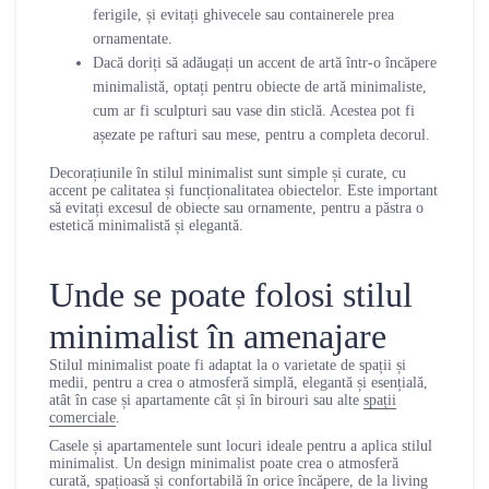
ferigile, și evitați ghivecele sau containerele prea
ornamentate.
Dacă doriți să adăugați un accent de artă într-o încăpere
minimalistă, optați pentru obiecte de artă minimaliste,
cum ar fi sculpturi sau vase din sticlă. Acestea pot fi
așezate pe rafturi sau mese, pentru a completa decorul.
Decorațiunile în stilul minimalist sunt simple și curate, cu
accent pe calitatea și funcționalitatea obiectelor. Este important
să evitați excesul de obiecte sau ornamente, pentru a păstra o
estetică minimalistă și elegantă.
Unde se poate folosi stilul
minimalist în amenajare
Stilul minimalist poate fi adaptat la o varietate de spații și
medii, pentru a crea o atmosferă simplă, elegantă și esențială,
atât în case și apartamente cât și în birouri sau alte
spații
comerciale
.
Casele și apartamentele sunt locuri ideale pentru a aplica stilul
minimalist. Un design minimalist poate crea o atmosferă
curată, spațioasă și confortabilă în orice încăpere, de la
living